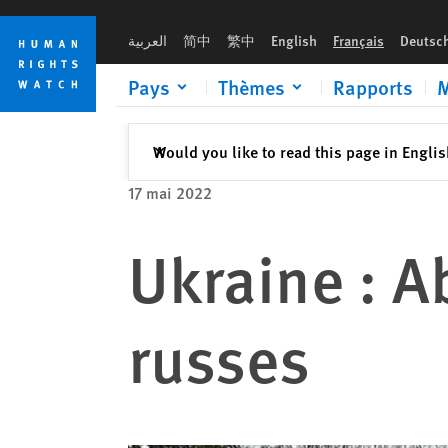
Skip
Skip
to
to
العربية
简中
繁中
English
Français
Deutsc
cookie
main
privacy
content
Pays
Thèmes
Rapports
M
notice
Fermer
Would you like to read this page in Engli
✕
17 mai 2022
Ukraine : A
russes