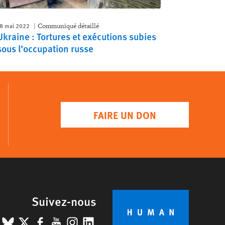
8 mai 2022
Communiqué détaillé
Ukraine : Tortures et exécutions subies
sous l’occupation russe
FAIRE UN DON
Suivez-nous
BlueSky
X
Facebook
YouTube
Instagram
LinkedIn