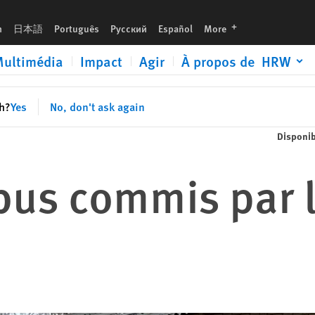
languages
h
日本語
Português
Русский
Español
More
ultimédia
Impact
Agir
À propos de HRW
sh?
Yes
No, don't ask again
Disponib
bus commis par l