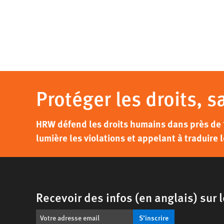
Protéger les droits, s
HRW défend les droits humains dans près de 
lumière les violations et appelant à traduire l
Recevoir des infos (en anglais) sur
S’inscrire