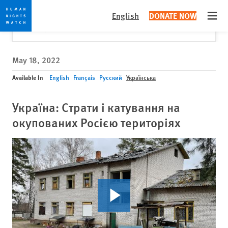
Skip
Skip
Close
Would you like to read this page in English?
✕
English
DONATE NOW
to
to
Open
Yes
No, don't ask again
cookie
main
privacy
content
notice
May 18, 2022
Available In
English
Français
Русский
Українська
Україна: Страти і катування на
окупованих Росією територіях