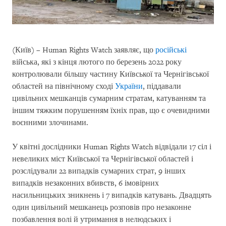
(Київ) – Human Rights Watch заявляє, що
російські
війська, які з кінця лютого по березень 2022 року
контролювали більшу частину Київської та Чернігівської
областей на північному сході
України
, піддавали
цивільних мешканців сумарним стратам, катуванням та
іншим тяжким порушенням їхніх прав, що є очевидними
воєнними злочинами.
У квітні дослідники Human Rights Watch відвідали 17 сіл і
невеликих міст Київської та Чернігівської областей і
розслідували 22 випадків сумарних страт, 9 інших
випадків незаконних вбивств, 6 імовірних
насильницьких зникнень і 7 випадків катувань. Двадцять
один цивільний мешканець розповів про незаконне
позбавлення волі й утримання в нелюдських і