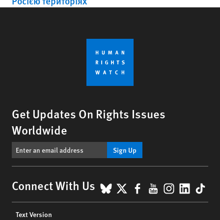
Росією територіях
Get Updates On Rights Issues
Worldwide
Sign Up
BlueSky
X
Facebook
YouTube
Instagr
Linke
Tik
Connect With Us
Footer
Text Version
menu