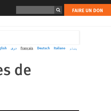
Rechercher
FAIRE UN DON
glish
دری
Français
Deutsch
Italiano
پښتو
es de