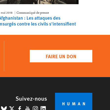
 mai 2018
Communiqué de presse
Afghanistan : Les attaques des
insurgés contre les civils s'intensifient
FAIRE UN DON
Suivez-nous
BlueSky
X
Facebook
YouTube
Instagram
LinkedIn