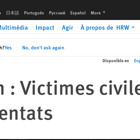
languages
h
日本語
Português
Русский
Español
More
ultimédia
Impact
Agir
À propos de HRW
sh?
Yes
No, don't ask again
Disponible en
En
 : Victimes civil
tentats