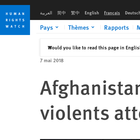
Skip
Skip
to
to
العربية
简中
繁中
English
Français
Deutsc
cookie
main
privacy
content
Pays
Thèmes
Rapports
M
notice
Fermer
Would you like to read this page in Engli
✕
7 mai 2018
Afghanistan
violents at