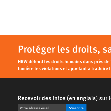
Protéger les droits, s
HRW défend les droits humains dans près de 
lumière les violations et appelant à traduire l
Recevoir des infos (en anglais) sur
S’inscrire