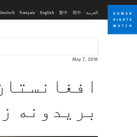
Skip
Skip
to
to
العربية
简中
繁中
English
Français
Deutsch
cookie
main
content
privacy
notice
May 7, 2018
افغانستان:
بریدونه زی