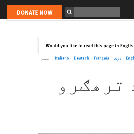
Search
DONATE NOW
Close
Would you like to read this page in Engli
✕
Engl
دری
Français
Deutsch
Italiano
پښتو
 ترهګرو