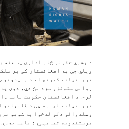
د بشري حقونو څار ادارې په هغه ر
ويلي چې په افغانستان کې پر ملک
قربانیانو کورنۍ او د بریدونو ټ
رواني ستونزو سره مخ دي، دوی په‌
لري. د افغانستان حکومت باید ډاډ
قربانیانو لپاره چې د طالبانو او
وسله‌والو ډلو له‌خوا په شویو بر
مرستندویه تمامېږي؛ باید په‌دې ه