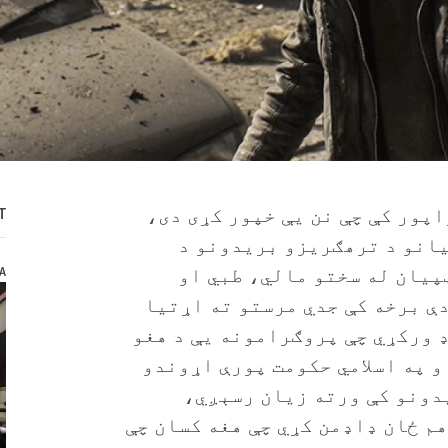
T
اپور کې چې نن يې خپور کړی دی،
یانو د ترهګریزو بريدونو د
IA
پيان له سختو مالي، طبي او
دې برخه کې جدي مرستو ته اړتیا
 ورکړي چې پروګرامونه يې د هغو
 په اسلامي حکومت پورې اړوندو
یدونو کې ورته زیان رسېږي،
م ځان ډاډمن کړي چې هغه کسان چې