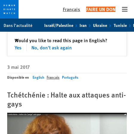
Français
FAIRE UN DON
Open
Skip
Skip
Dans l’actualité
Israël/Palestine
Iran
Ukraine
Tunisie
to
to
cookie
main
Fermer
Would you like to read this page in English?
✕
privacy
content
Yes
No, don't ask again
notice
3 mai 2017
Disponible en
English
Français
Português
Tchétchénie : Halte aux attaques anti-
gays