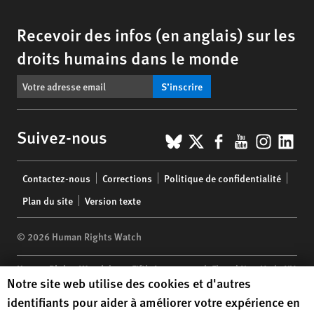
Recevoir des infos (en anglais) sur les
droits humains dans le monde
S’inscrire
BlueSky
X
Facebook
YouTub
Insta
Lin
Suivez-nous
Footer
Contactez-nous
Corrections
Politique de confidentialité
menu
Plan du site
Version texte
© 2026 Human Rights Watch
Human Rights Watch
| 350 Fifth Avenue, 34th Floor | New York,
NY
Human Rights Watch cookie preferences
Notre site web utilise des cookies et d'autres
10118-3299
USA
|
t
1.212.290.4700
identifiants pour aider à améliorer votre expérience en
Human Rights Watch
is a 501(C)(3) nonprofit registered in the US