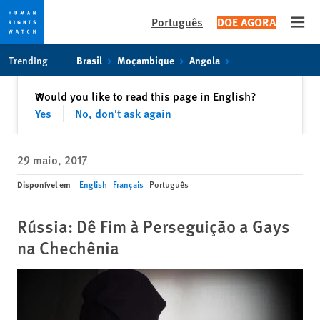
Português
DOE AGORA
Open
Skip
Skip
Trending
Brasil
Moçambique
Angola
to
to
cookie
main
Fechar
Would you like to read this page in English?
✕
privacy
content
Yes
No, don't ask again
notice
29 maio, 2017
Disponível em
English
Français
Português
Rússia: Dê Fim à Perseguição a Gays
na Chechênia