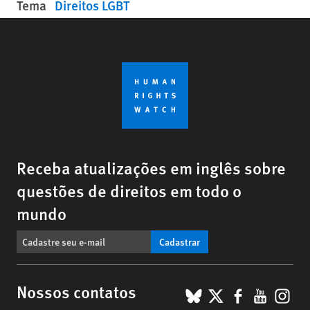
Tema
Direitos LGBT
Receba atualizações em inglês sobre
questões de direitos em todo o
mundo
Cadastrar
BlueSky
X
Faceboo
YouTu
Ins
Nossos contatos