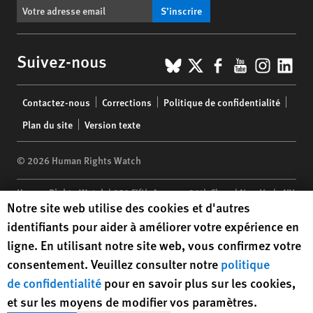
S’inscrire
BlueSky
X
Facebook
YouTub
Insta
Lin
Suivez-nous
Footer
Contactez-nous
Corrections
Politique de confidentialité
menu
Plan du site
Version texte
© 2026 Human Rights Watch
Human Rights Watch
| 350 Fifth Avenue, 34th Floor | New York,
NY
Human Rights Watch cookie preferences
Notre site web utilise des cookies et d'autres
10118-3299
USA
|
t
1.212.290.4700
identifiants pour aider à améliorer votre expérience en
Human Rights Watch
is a 501(C)(3) nonprofit registered in the US
ligne. En utilisant notre site web, vous confirmez votre
under EIN: 13-2875808
consentement. Veuillez consulter notre
politique
de confidentialité
pour en savoir plus sur les cookies,
et sur les moyens de modifier vos paramètres.