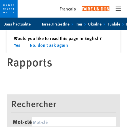
Français
FAIRE UN DON
Open
Skip
Skip
Dans l’actualité
Israël/Palestine
Iran
Ukraine
Tunisie
to
to
cookie
main
Fermer
Would you like to read this page in English?
✕
privacy
content
Yes
No, don't ask again
notice
Rapports
Rechercher
Mot-clé