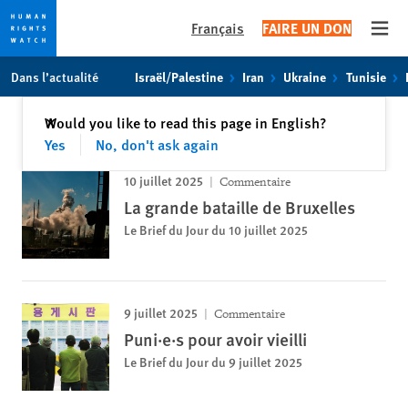
Français
FAIRE UN DON
Open
Skip
Skip
Dans l’actualité
Israël/Palestine
Iran
Ukraine
Tunisie
to
to
cookie
main
Fermer
Would you like to read this page in English?
✕
privacy
content
Yes
No, don't ask again
notice
10 juillet 2025
Commentaire
La grande bataille de Bruxelles
Le Brief du Jour du 10 juillet 2025
9 juillet 2025
Commentaire
Puni·e·s pour avoir vieilli
Le Brief du Jour du 9 juillet 2025