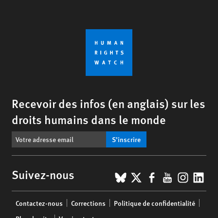
Recevoir des infos (en anglais) sur les
droits humains dans le monde
S’inscrire
BlueSky
X
Facebook
YouTub
Insta
Lin
Suivez-nous
Footer
Contactez-nous
Corrections
Politique de confidentialité
menu