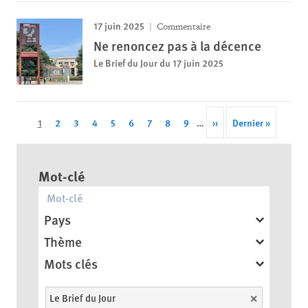
17 juin 2025
Commentaire
Ne renoncez pas à la décence
Le Brief du Jour du 17 juin 2025
Pagination
Cette
1
Page
2
Page
3
Page
4
Page
5
Page
6
Page
7
Page
8
Page
9
…
Next
››
Last
Dernier »
page
page
page
Mot-clé
Pays
Thème
Mots clés
Le Brief du Jour
Unselect