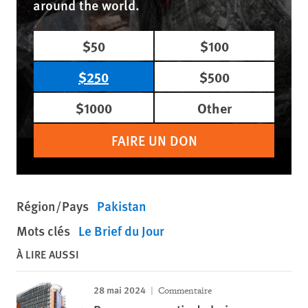
around the world.
$50
$100
$250
$500
$1000
Other
FAIRE UN DON
Région/Pays
Pakistan
Mots clés
Le Brief du Jour
À LIRE AUSSI
28 mai 2024
Commentaire