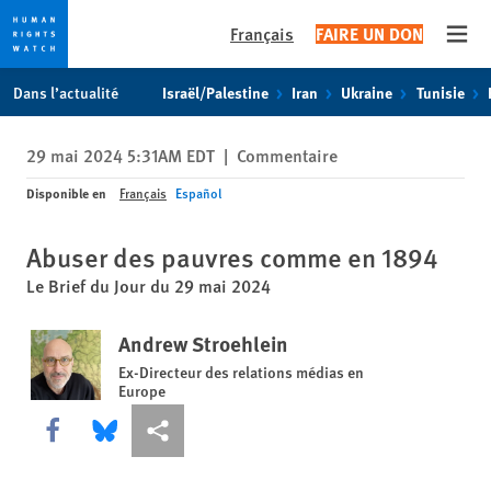
Français
FAIRE UN DON
Open
Skip
Skip
Dans l’actualité
Israël/Palestine
Iran
Ukraine
Tunisie
to
to
cookie
main
29 mai 2024 5:31AM EDT
|
Commentaire
privacy
content
notice
Disponible en
Français
Español
Abuser des pauvres comme en 1894
Le Brief du Jour du 29 mai 2024
Andrew Stroehlein
Ex-Directeur des relations médias en
Europe
Share this via Facebook
Share this via Bluesky
Share this via Partagez