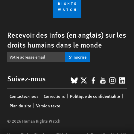
Recevoir des infos (en anglais) sur les
droits humains dans le monde
S’inscrire
BlueSky
X
Facebook
YouTub
Insta
Lin
Suivez-nous
Footer
Contactez-nous
Corrections
Politique de confidentialité
menu
Plan du site
Version texte
© 2026 Human Rights Watch