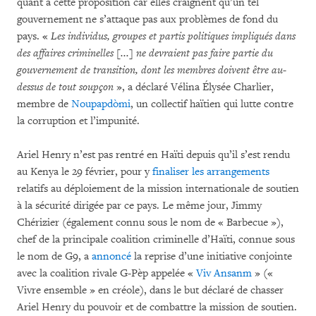
quant à cette proposition car elles craignent qu’un tel
gouvernement ne s’attaque pas aux problèmes de fond du
pays. «
Les individus, groupes et partis politiques impliqués dans
des affaires criminelles [...] ne devraient pas faire partie du
gouvernement de transition, dont les membres doivent être au-
dessus de tout soupçon
», a déclaré Vélina Élysée Charlier,
membre de
Noupapdòmi
, un collectif haïtien qui lutte contre
la corruption et l’impunité.
Ariel Henry n’est pas rentré en Haïti depuis qu’il s’est rendu
au Kenya le 29 février, pour y
finaliser les arrangements
relatifs au déploiement de la mission internationale de soutien
à la sécurité dirigée par ce pays. Le même jour, Jimmy
Chérizier (également connu sous le nom de « Barbecue »),
chef de la principale coalition criminelle d’Haïti, connue sous
le nom de G9, a
annoncé
la reprise d’une initiative conjointe
avec la coalition rivale G-Pèp appelée «
Viv Ansanm
» («
Vivre ensemble » en créole), dans le but déclaré de chasser
Ariel Henry du pouvoir et de combattre la mission de soutien.