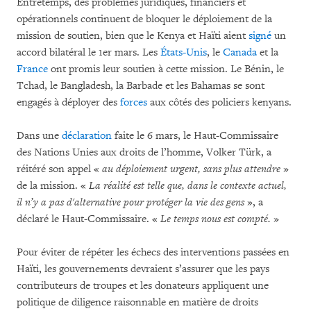
Entretemps, des problèmes juridiques, financiers et
opérationnels continuent de bloquer le déploiement de la
mission de soutien, bien que le Kenya et Haïti aient
signé
un
accord bilatéral le 1er mars. Les
États-Unis
, le
Canada
et la
France
ont promis leur soutien à cette mission. Le Bénin, le
Tchad, le Bangladesh, la Barbade et les Bahamas se sont
engagés à déployer des
forces
aux côtés des policiers kenyans.
Dans une
déclaration
faite le 6 mars, le Haut-Commissaire
des Nations Unies aux droits de l’homme, Volker Türk, a
réitéré son appel «
au déploiement urgent, sans plus attendre
»
de la mission. «
La réalité est telle que, dans le contexte actuel,
il n’y a pas d'alternative pour protéger la vie des gens
», a
déclaré le Haut-Commissaire. «
Le temps nous est compté.
»
Pour éviter de répéter les échecs des interventions passées en
Haïti, les gouvernements devraient s’assurer que les pays
contributeurs de troupes et les donateurs appliquent une
politique de diligence raisonnable en matière de droits