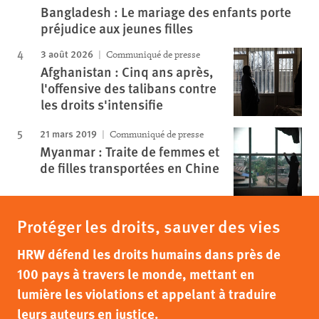
Bangladesh : Le mariage des enfants porte
préjudice aux jeunes filles
3 août 2026
Communiqué de presse
Afghanistan : Cinq ans après,
l'offensive des talibans contre
les droits s'intensifie
21 mars 2019
Communiqué de presse
Myanmar : Traite de femmes et
de filles transportées en Chine
Protéger les droits, sauver des vies
HRW défend les droits humains dans près de
100 pays à travers le monde, mettant en
lumière les violations et appelant à traduire
leurs auteurs en justice.