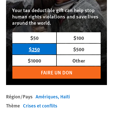
Your tax deductible gift can help stop
human rights violations and save lives
around the world.
$50
$100
$250
$500
$1000
Other
FAIRE UN DON
Région/Pays
Amériques
Haïti
Thème
Crises et conflits