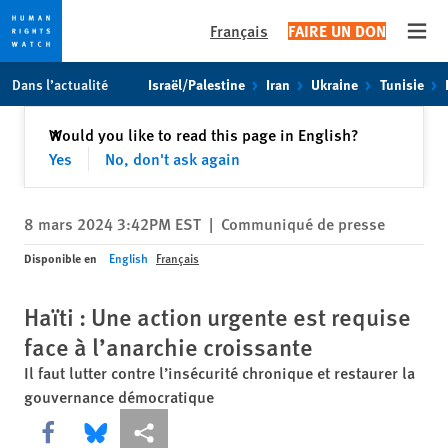
Français
FAIRE UN DON
Open
Skip
Skip
Dans l’actualité
Israël/Palestine
Iran
Ukraine
Tunisie
to
to
cookie
main
Fermer
Would you like to read this page in English?
✕
privacy
content
Yes
No, don't ask again
notice
8 mars 2024 3:42PM EST
|
Communiqué de presse
Disponible en
English
Français
Haïti : Une action urgente est requise
face à l’anarchie croissante
Il faut lutter contre l’insécurité chronique et restaurer la
gouvernance démocratique
Share this via Facebook
Share this via Bluesky
Share this via Partagez