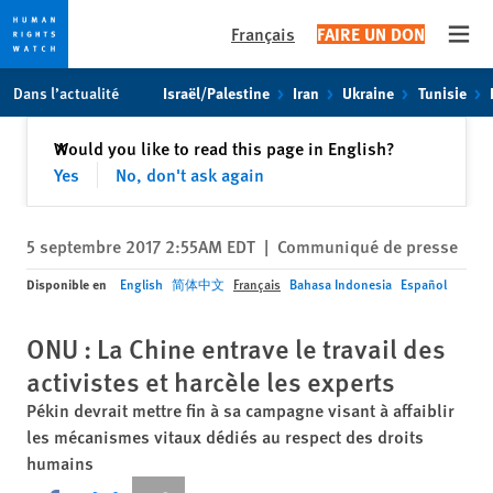
Français
FAIRE UN DON
Open
Skip
Skip
Dans l’actualité
Israël/Palestine
Iran
Ukraine
Tunisie
to
to
cookie
main
Fermer
Would you like to read this page in English?
✕
privacy
content
Yes
No, don't ask again
notice
5 septembre 2017 2:55AM EDT
|
Communiqué de presse
Disponible en
English
简体中文
Français
Bahasa Indonesia
Español
ONU : La Chine entrave le travail des
activistes et harcèle les experts
Pékin devrait mettre fin à sa campagne visant à affaiblir
les mécanismes vitaux dédiés au respect des droits
humains