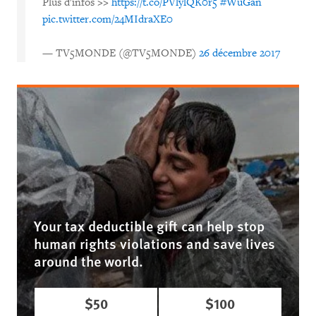
Plus d'infos >>
https://t.co/PVlylQK0r5
#WuGan
pic.twitter.com/24MIdraXE0
— TV5MONDE (@TV5MONDE)
26 décembre 2017
Your tax deductible gift can help stop
human rights violations and save lives
around the world.
$50
$100