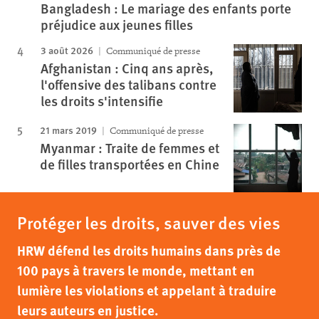
Bangladesh : Le mariage des enfants porte
préjudice aux jeunes filles
3 août 2026
Communiqué de presse
Afghanistan : Cinq ans après,
l'offensive des talibans contre
les droits s'intensifie
21 mars 2019
Communiqué de presse
Myanmar : Traite de femmes et
de filles transportées en Chine
Protéger les droits, sauver des vies
HRW défend les droits humains dans près de
100 pays à travers le monde, mettant en
lumière les violations et appelant à traduire
leurs auteurs en justice.