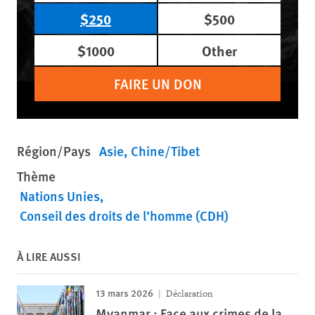
$250
$500
$1000
Other
FAIRE UN DON
Région/Pays
Asie
Chine/Tibet
Thème
Nations Unies
Conseil des droits de l’homme (CDH)
À LIRE AUSSI
13 mars 2026
Déclaration
Myanmar : Face aux crimes de la