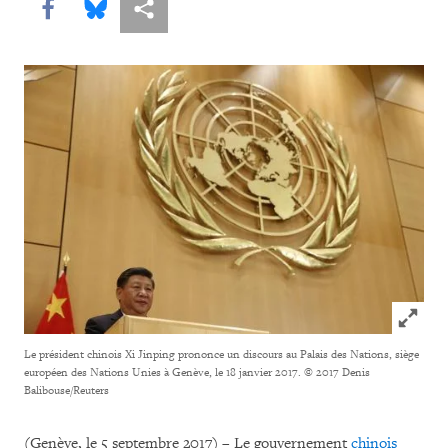
Share this via Facebook
Share this via Bluesky
Share this via Partagez
Click to
Le président chinois Xi Jinping prononce un discours au Palais des Nations, siège
européen des Nations Unies à Genève, le 18 janvier 2017.
© 2017 Denis
Balibouse/Reuters
(Genève, le 5 septembre 2017) – Le gouvernement
chinois