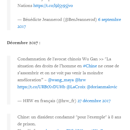
Nations
https://t.co/l9l5y95jvo
— Bénédicte Jeannerod (@BenJeannerod)
6 septembre
2017
Décembre 2017 :
Condamnation de l'avocat chinois Wu Gan >> "La
situation des droits de l’homme en
#Chine
ne cesse de
s’assombrir et on ne voit pas venir la moindre
amélioration” –
@wang_maya
@hrw
https://t.co/URBtXvDUHb
@LaCroix
@dorianmalovic
— HRW en français (@hrw_fr)
27 décembre 2017
Chine: un dissident condamné "pour l'exemple" à 8 ans
de prison.