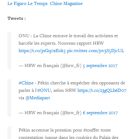
Le Figaro
Le Temps
Chine Magazine
Tweets :
ONU : La Chine entrave le travail des activistes et
harcèle les experts. Nouveau rapport HRW
https://t.co/3sGq0zEok5
pic.twitter.com/3w3S5DjcUL
— HRW en français (@hrw_fr)
5 septembre 2017
#Chine
- Pékin cherche à empêcher des opposants de
parler à l'
#ONU
, selon HRW
https://t.co/23gQLh6D07
via
@Mediapart
— HRW en français (@hrw_fr)
6 septembre 2017
Pékin accentue la pression pour étouffer toute
contestation jusque dans les couloirs du Palais des