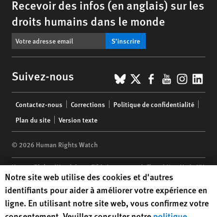
Recevoir des infos (en anglais) sur les
droits humains dans le monde
S’inscrire
BlueSky
X
Facebook
YouTub
Insta
Lin
Suivez-nous
Footer
Contactez-nous
Corrections
Politique de confidentialité
menu
Plan du site
Version texte
© 2026 Human Rights Watch
Human Rights Watch
| 350 Fifth Avenue, 34th Floor | New York,
NY
Human Rights Watch cookie preferences
Notre site web utilise des cookies et d'autres
10118-3299
USA
|
t
1.212.290.4700
identifiants pour aider à améliorer votre expérience en
Human Rights Watch
is a 501(C)(3) nonprofit registered in the US
ligne. En utilisant notre site web, vous confirmez votre
under EIN: 13-2875808
consentement. Veuillez consulter notre
politique