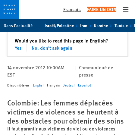
Français
FAIRE UN DON
Open
Skip
Skip
Dans l’actualité
Israël/Palestine
Iran
Ukraine
Tunisie
to
to
cookie
main
Fermer
Would you like to read this page in English?
✕
privacy
content
Yes
No, don't ask again
notice
14 novembre 2012 10:00AM
|
Communiqué de
EST
presse
Disponible en
English
Français
Deutsch
Español
Colombie: Les femmes déplacées
victimes de violences se heurtent à
des obstacles pour obtenir des soins
Il faut garantir aux victimes de viol ou de violences