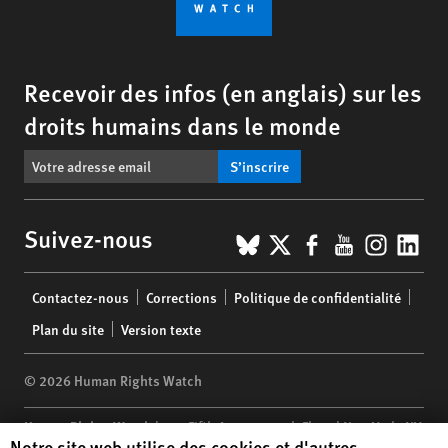
Recevoir des infos (en anglais) sur les
droits humains dans le monde
S’inscrire
BlueSky
X
Facebook
YouTub
Insta
Lin
Suivez-nous
Footer
Contactez-nous
Corrections
Politique de confidentialité
menu
Plan du site
Version texte
© 2026 Human Rights Watch
Human Rights Watch
| 350 Fifth Avenue, 34th Floor | New York,
NY
Human Rights Watch cookie preferences
Notre site web utilise des cookies et d'autres
10118-3299
USA
|
t
1.212.290.4700