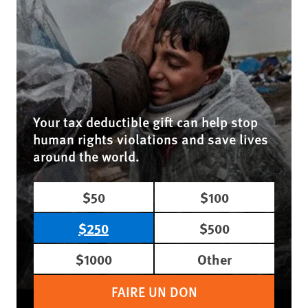
Your tax deductible gift can help stop
human rights violations and save lives
around the world.
$50
$100
$250
$500
$1000
Other
FAIRE UN DON