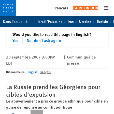
Français
FAIRE UN DON
Open
Skip
Skip
Dans l’actualité
Israël/Palestine
Iran
Ukraine
Tunisie
to
to
cookie
main
Fermer
Would you like to read this page in English?
✕
privacy
content
Yes
No, don't ask again
notice
30 septembre 2007 8:00PM
|
Communiqué de
EDT
presse
Disponible en
English
Français
La Russie prend les Géorgiens pour
cibles d’expulsion
Le gouvernement a pris ce groupe ethnique pour cible en
guise de réponse au conflit politique