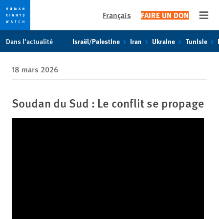
Français
FAIRE UN DON
Open
Skip
Skip
Dans l’actualité
Israël/Palestine
Iran
Ukraine
Tunisie
to
to
cookie
main
18 mars 2026
privacy
content
notice
Soudan du Sud : Le conflit se propage