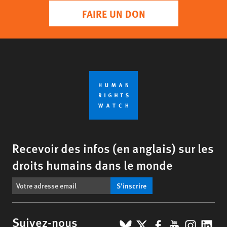
FAIRE UN DON
Recevoir des infos (en anglais) sur les
droits humains dans le monde
S’inscrire
BlueSky
X
Facebook
YouTub
Insta
Lin
Suivez-nous