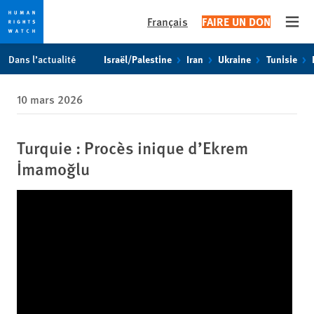
Français
FAIRE UN DON
Open
Skip
Skip
Dans l’actualité
Israël/Palestine
Iran
Ukraine
Tunisie
to
to
cookie
main
10 mars 2026
privacy
content
notice
Turquie : Procès inique d’Ekrem
İmamoğlu