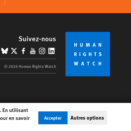
Suivez-nous
BlueSky
X
Facebook
YouTube
Instagram
LinkedIn
© 2026 Human Rights Watch
 En utilisant
Autres options
our en savoir
Accepter