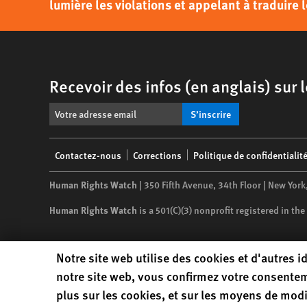
lumière les violations et appelant à traduire l
Recevoir des infos (en anglais) sur
S’inscrire
Footer
Contactez-nous
Corrections
Politique de confidentialit
menu
Human Rights Watch
| 350 Fifth Avenue, 34th Floor | New York
Human Rights Watch
is a 501(C)(3) nonprofit registered in t
Human Rights Watch cookie preferences
Notre site web utilise des cookies et d'autres id
notre site web, vous confirmez votre consentem
plus sur les cookies, et sur les moyens de modi