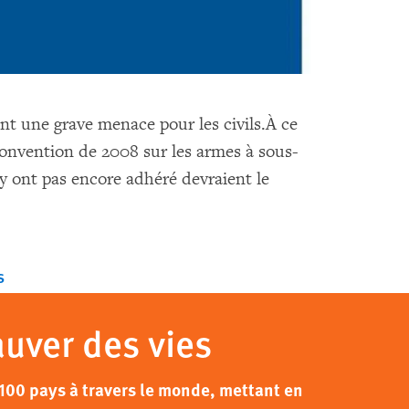
t une grave menace pour les civils.À ce
Convention de 2008 sur les armes à sous-
’y ont pas encore adhéré devraient le
s
auver des vies
100 pays à travers le monde, mettant en