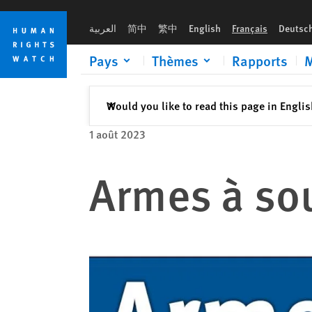
Skip
Skip
to
to
العربية
简中
繁中
English
Français
Deutsc
cookie
main
privacy
content
Pays
Thèmes
Rapports
M
notice
Fermer
Would you like to read this page in Engli
✕
1 août 2023
Armes à sou