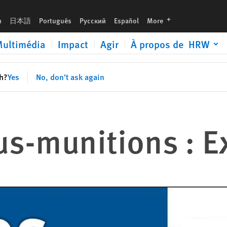
languages
h
日本語
Português
Русский
Español
More
ultimédia
Impact
Agir
À propos de HRW
sh?
Yes
No, don't ask again
s-munitions : E