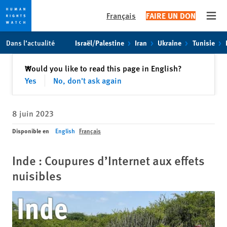
Français
FAIRE UN DON
Open
Skip
Skip
Dans l’actualité
Israël/Palestine
Iran
Ukraine
Tunisie
to
to
cookie
main
Fermer
Would you like to read this page in English?
✕
privacy
content
Yes
No, don't ask again
notice
8 juin 2023
Disponible en
English
Français
Inde : Coupures d’Internet aux effets
nuisibles