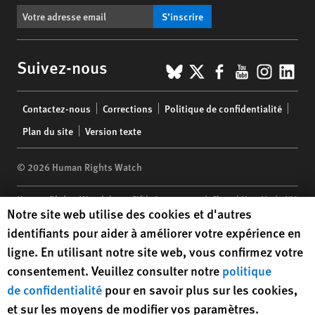
S’inscrire
BlueSky
X
Facebook
YouTub
Insta
Lin
Suivez-nous
Footer
Contactez-nous
Corrections
Politique de confidentialité
menu
Plan du site
Version texte
© 2026 Human Rights Watch
Human Rights Watch
| 350 Fifth Avenue, 34th Floor | New York,
NY
Human Rights Watch cookie preferences
Notre site web utilise des cookies et d'autres
10118-3299
USA
|
t
1.212.290.4700
identifiants pour aider à améliorer votre expérience en
Human Rights Watch
is a 501(C)(3) nonprofit registered in the US
ligne. En utilisant notre site web, vous confirmez votre
under EIN: 13-2875808
consentement. Veuillez consulter notre
politique
de confidentialité
pour en savoir plus sur les cookies,
et sur les moyens de modifier vos paramètres.