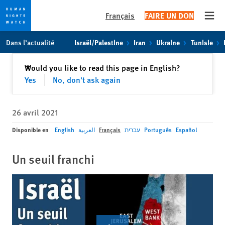
Français
FAIRE UN DON
Open
Skip
Skip
Dans l’actualité
Israël/Palestine
Iran
Ukraine
Tunisie
to
to
cookie
main
Fermer
Would you like to read this page in English?
✕
privacy
content
Yes
No, don't ask again
notice
26 avril 2021
Disponible en
English
العربية
Français
עברית
Português
Español
Un seuil franchi