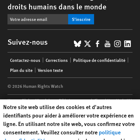
droits humains dans le monde
S’inscrire
BlueSky
X
Facebook
YouTub
Insta
Lin
Suivez-nous
Footer
Contactez-nous
Corrections
Politique de confidentialité
menu
Plan du site
Version texte
© 2026 Human Rights Watch
Human Rights Watch
| 350 Fifth Avenue, 34th Floor | New York,
NY
Human Rights Watch cookie preferences
Notre site web utilise des cookies et d'autres
10118-3299
USA
|
t
1.212.290.4700
identifiants pour aider à améliorer votre expérience en
Human Rights Watch
is a 501(C)(3) nonprofit registered in the US
ligne. En utilisant notre site web, vous confirmez votre
under EIN: 13-2875808
consentement. Veuillez consulter notre
politique