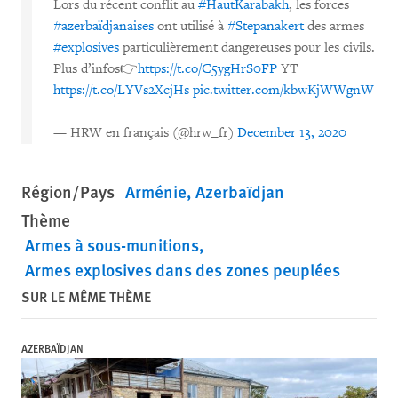
Lors du récent conflit au
#HautKarabakh
, les forces
#azerbaïdjanaises
ont utilisé à
#Stepanakert
des armes
#explosives
particulièrement dangereuses pour les civils.
Plus d’infos👉
https://t.co/C5ygHrS0FP
YT
https://t.co/LYVs2XcjHs
pic.twitter.com/kbwKjWWgnW
— HRW en français (@hrw_fr)
December 13, 2020
Région/Pays
Arménie
Azerbaïdjan
Thème
Armes à sous-munitions
Armes explosives dans des zones peuplées
SUR LE MÊME THÈME
AZERBAÏDJAN