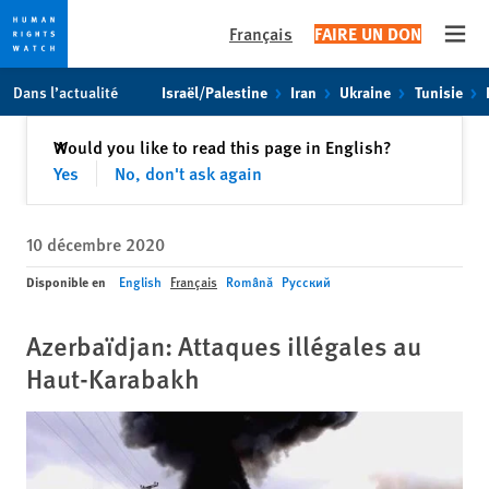
Français
FAIRE UN DON
Open
Skip
Skip
Dans l’actualité
Israël/Palestine
Iran
Ukraine
Tunisie
to
to
cookie
main
Fermer
Would you like to read this page in English?
✕
privacy
content
Yes
No, don't ask again
notice
10 décembre 2020
Disponible en
English
Français
Română
Русский
Azerbaïdjan: Attaques illégales au
Haut-Karabakh