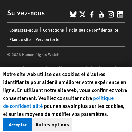
BlueSky
X
Facebook
YouTub
Insta
Lin
Suivez-nous
Footer
Contactez-nous
Corrections
Politique de confidentialité
menu
Plan du site
Version texte
© 2026 Human Rights Watch
Human Rights Watch
| 350 Fifth Avenue, 34th Floor | New York,
NY
Human Rights Watch cookie preferences
Notre site web utilise des cookies et d'autres
10118-3299
USA
|
t
1.212.290.4700
identifiants pour aider à améliorer votre expérience en
Human Rights Watch
is a 501(C)(3) nonprofit registered in the US
ligne. En utilisant notre site web, vous confirmez votre
under EIN: 13-2875808
consentement. Veuillez consulter notre
politique
de confidentialité
pour en savoir plus sur les cookies,
et sur les moyens de modifier vos paramètres.
Autres options
Accepter