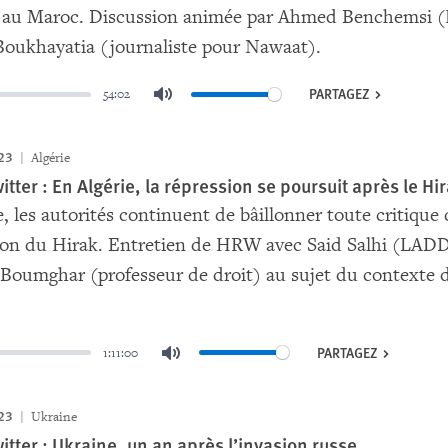
et au Maroc. Discussion animée par Ahmed Benchemsi 
Boukhayatia (journaliste pour Nawaat).
PARTAGEZ
54:02
Mute
023
Algérie
tter : En Algérie, la répression se poursuit après le Hi
e, les autorités continuent de bâillonner toute critiq
ion du Hirak. Entretien de HRW avec Said Salhi (LADDH
oumghar (professeur de droit) au sujet du contexte d
PARTAGEZ
1:11:00
Mute
023
Ukraine
itter : Ukraine, un an après l’invasion russe