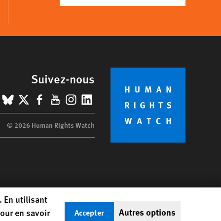
Suivez-nous
BlueSky
X
Facebook
YouTube
Instagram
LinkedIn
© 2026 Human Rights Watch
 En utilisant
Autres options
our en savoir
Accepter