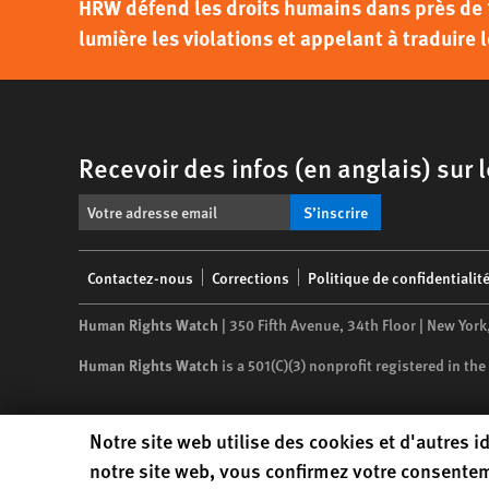
HRW défend les droits humains dans près de 
lumière les violations et appelant à traduire l
Recevoir des infos (en anglais) sur
S’inscrire
Footer
Contactez-nous
Corrections
Politique de confidentialit
menu
Human Rights Watch
| 350 Fifth Avenue, 34th Floor | New York
Human Rights Watch
is a 501(C)(3) nonprofit registered in t
Human Rights Watch cookie preferences
Notre site web utilise des cookies et d'autres id
notre site web, vous confirmez votre consentem