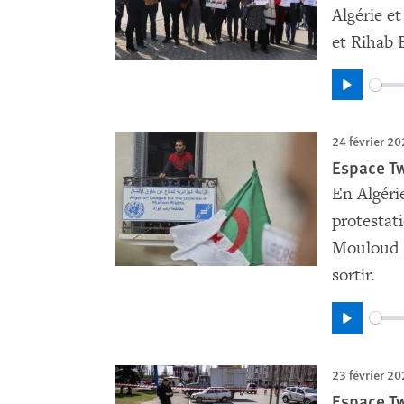
Algérie 
et Rihab 
Play
24 février 2
Espace Twi
En Algéri
protestat
Mouloud B
sortir.
Play
23 février 2
Espace Tw