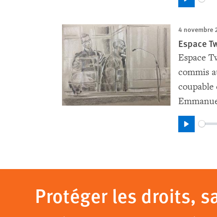
Play
4 novembre 
Espace Twi
Espace Tw
commis au
coupable 
Emmanuel
Play
Pagination
Protéger les droits, s