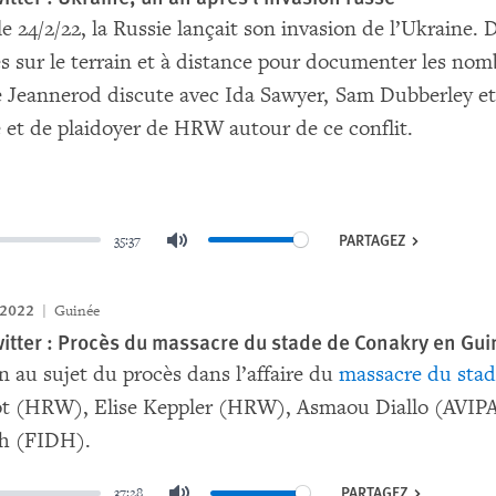
, le 24/2/22, la Russie lançait son invasion de l’Ukrain
s sur le terrain et à distance pour documenter les nom
 Jeannerod discute avec Ida Sawyer, Sam Dubberley et 
 et de plaidoyer de HRW autour de ce conflit.
PARTAGEZ
35:37
Mute
 2022
Guinée
itter : Procès du massacre du stade de Conakry en Gu
n au sujet du procès dans l’affaire du
massacre du sta
ot (HRW), Elise Keppler (HRW), Asmaou Diallo (AVIP
th (FIDH).
PARTAGEZ
37:28