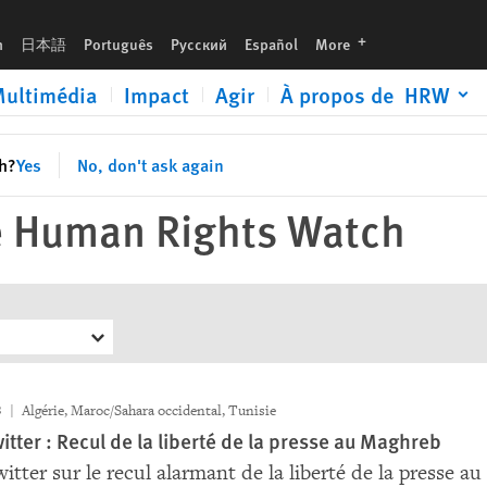
languages
h
日本語
Português
Русский
Español
More
ultimédia
Impact
Agir
À propos de HRW
sh?
Yes
No, don't ask again
e Human Rights Watch
3
Algérie, Maroc/Sahara occidental, Tunisie
itter : Recul de la liberté de la presse au Maghreb
itter sur le recul alarmant de la liberté de la presse