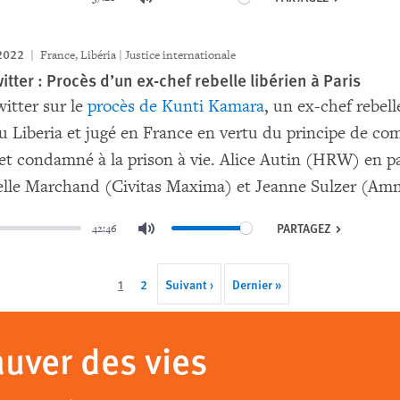
Mute
2022
France, Libéria | Justice internationale
tter : Procès d’un ex-chef rebelle libérien à Paris
itter sur le
procès de Kunti Kamara
, un ex-chef rebell
 Liberia et jugé en France en vertu du principe de com
et condamné à la prison à vie. Alice Autin (HRW) en 
le Marchand (Civitas Maxima) et Jeanne Sulzer (Amn
PARTAGEZ
42:46
Mute
Cette
1
Page
2
Next
Suivant ›
Last
Dernier »
page
page
page
auver des vies