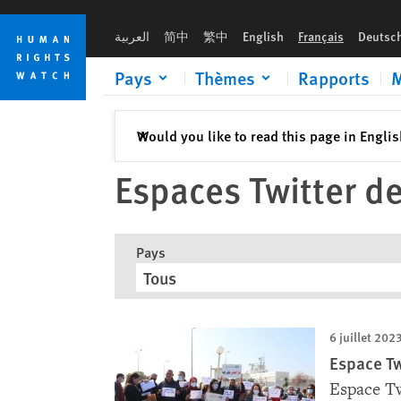
Skip
Skip
to
to
العربية
简中
繁中
English
Français
Deutsc
cookie
main
privacy
content
Pays
Thèmes
Rapports
M
notice
Fermer
Would you like to read this page in Engli
✕
Espaces Twitter d
Pays
Tous
6 juillet 202
Espace Tw
Espace Tw