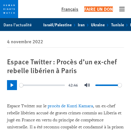
Français
FAIRE UN DON
Open
Skip
Skip
Dans l’actualité
Israël/Palestine
Iran
Ukraine
Tunisie
to
to
cookie
main
4 novembre 2022
privacy
content
notice
Espace Twitter : Procès d’un ex-chef
rebelle libérien à Paris
42:46
Play
Mute
Espace Twitter sur le
procès de Kunti Kamara
, un ex-chef
rebelle libérien accusé de graves crimes commis au Liberia et
jugé en France en vertu du principe de compétence
universelle. Il a été reconnu coupable et condamné à la prison