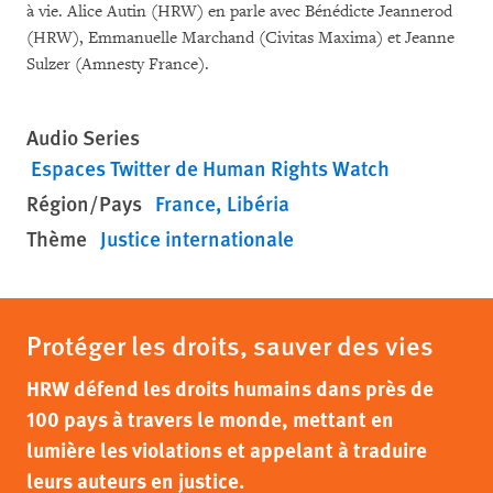
à vie. Alice Autin (HRW) en parle avec Bénédicte Jeannerod
(HRW), Emmanuelle Marchand (Civitas Maxima) et Jeanne
Sulzer (Amnesty France).
Audio Series
Espaces Twitter de Human Rights Watch
Région/Pays
France
Libéria
Thème
Justice internationale
Protéger les droits, sauver des vies
HRW défend les droits humains dans près de
100 pays à travers le monde, mettant en
lumière les violations et appelant à traduire
leurs auteurs en justice.