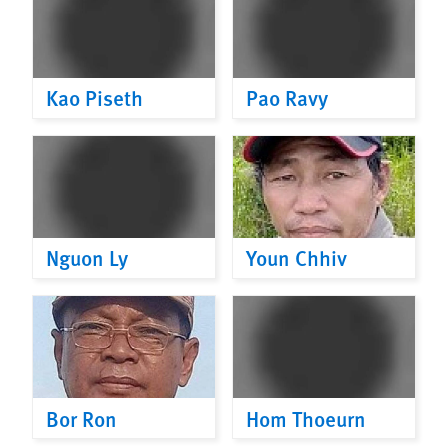
Kao Piseth
Pao Ravy
Nguon Ly
Youn Chhiv
Bor Ron
Hom Thoeurn