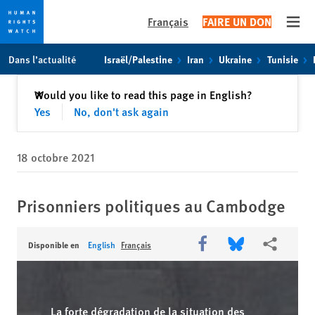
Français
FAIRE UN DON
Open
Skip
Skip
Skip
Dans l’actualité
Israël/Palestine
Iran
Ukraine
Tunisie
to
to
to
main
cookie
main
Fermer
Would you like to read this page in English?
✕
content
privacy
content
Yes
No, don't ask again
notice
18 octobre 2021
Prisonniers politiques au Cambodge
Share this via Facebook
Share this via Bl
Share this
Disponible en
English
Français
La forte dégradation de la situation des