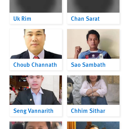
Uk Rim
Chan Sarat
Choub Channath
Sao Sambath
Seng Vannarith
Chhim Sithar