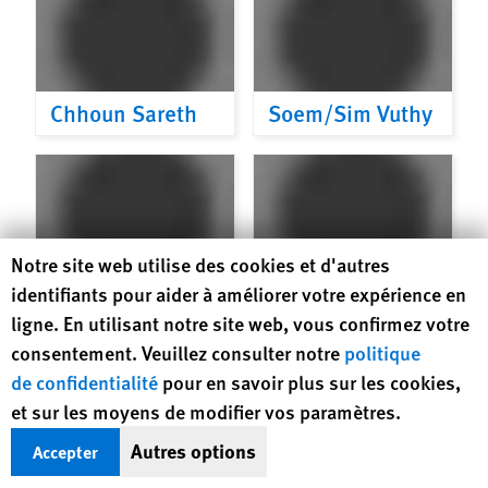
Chhoun Sareth
Soem/Sim Vuthy
Human Rights Watch cookie preferences
Notre site web utilise des cookies et d'autres
Ros Bunthan
Huot Chenda
identifiants pour aider à améliorer votre expérience en
ligne. En utilisant notre site web, vous confirmez votre
consentement. Veuillez consulter notre
politique
de confidentialité
pour en savoir plus sur les cookies,
et sur les moyens de modifier vos paramètres.
Autres options
Accepter
Leang Bunthorn
Bou So Oeurn