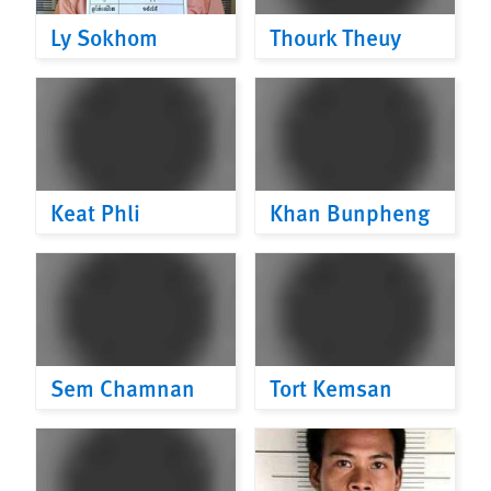
Ly Sokhom
Thourk Theuy
Keat Phli
Khan Bunpheng
Sem Chamnan
Tort Kemsan