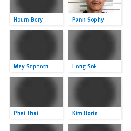
Hourn Bory
Pann Sophy
Mey Sophorn
Hong Sok
Phai Thai
Kim Borin