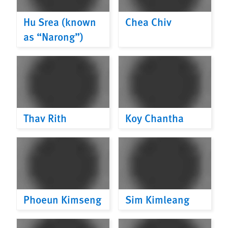
Hu Srea (known
Chea Chiv
as “Narong”)
Thav Rith
Koy Chantha
Phoeun Kimseng
Sim Kimleang