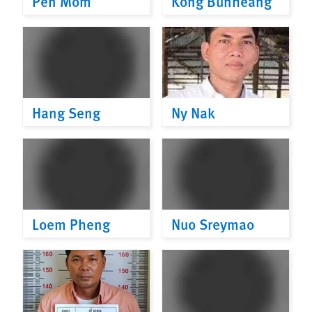
Pen Mom
Kong Bunheang
Hang Seng
Ny Nak
Loem Pheng
Nuo Sreymao