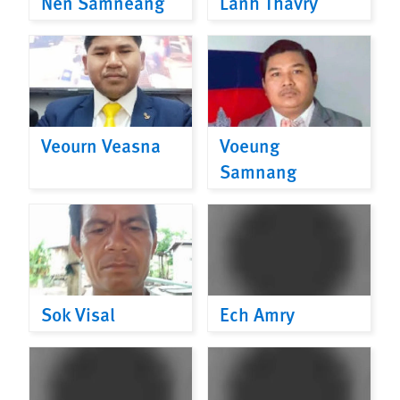
Nen Samneang
Lanh Thavry
Veourn Veasna
Voeung
Samnang
Sok Visal
Ech Amry