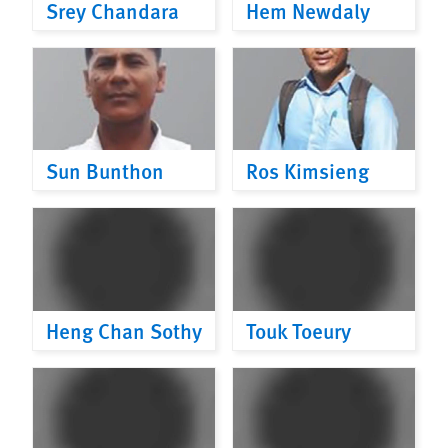
Srey Chandara
Hem Newdaly
Sun Bunthon
Ros Kimsieng
Heng Chan Sothy
Touk Toeury