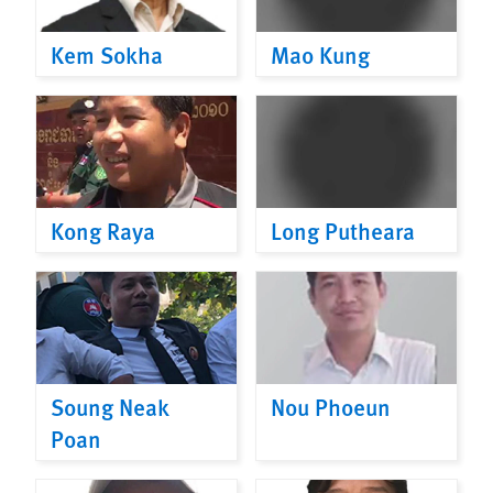
Kem Sokha
Mao Kung
Kong Raya
Long Putheara
Soung Neak
Nou Phoeun
Poan