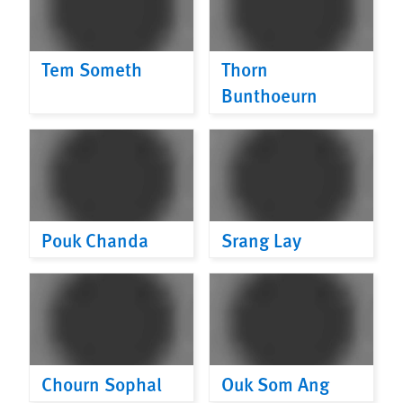
Tem Someth
Thorn
Bunthoeurn
Pouk Chanda
Srang Lay
Chourn Sophal
Ouk Som Ang