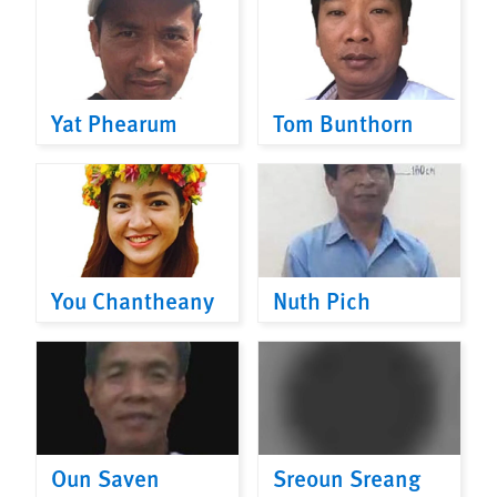
Yat Phearum
Tom Bunthorn
You Chantheany
Nuth Pich
Oun Saven
Sreoun Sreang