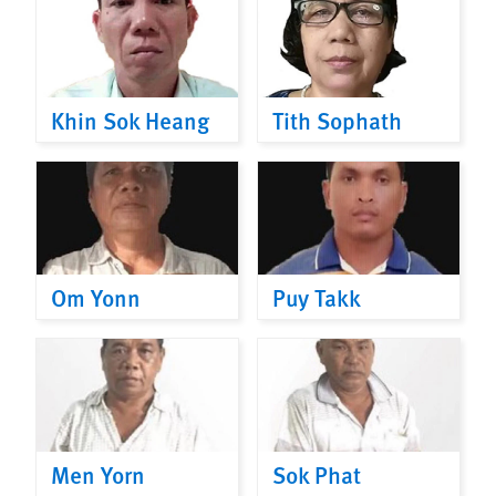
Khin Sok Heang
Tith Sophath
Om Yonn
Puy Takk
Men Yorn
Sok Phat