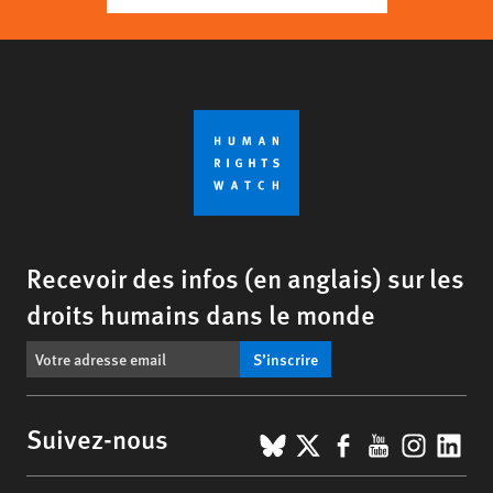
Recevoir des infos (en anglais) sur les
droits humains dans le monde
S’inscrire
BlueSky
X
Facebook
YouTub
Insta
Lin
Suivez-nous
Footer