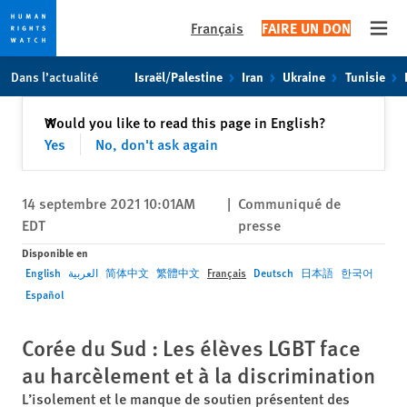
Français
FAIRE UN DON
Open
Skip
Skip
Dans l’actualité
Israël/Palestine
Iran
Ukraine
Tunisie
to
to
cookie
main
Fermer
Would you like to read this page in English?
✕
privacy
content
Yes
No, don't ask again
notice
14 septembre 2021 10:01AM
|
Communiqué de
EDT
presse
Disponible en
English
العربية
简体中文
繁體中文
Français
Deutsch
日本語
한국어
Español
Corée du Sud : Les élèves LGBT face
au harcèlement et à la discrimination
L’isolement et le manque de soutien présentent des