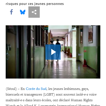
risques pour ces jeunes personnes
Share this via Facebook
Share this via Bluesky
Share this via Partagez
(Séoul) – En
Corée du Sud
, les jeunes lesbiennes, gays,
bisexuels et transgenres (LGBT) sont souvent isolé·e·s voire
maltraité·e·s dans leurs écoles, ont déclaré Human Rights
Watch et la Allard K. Lowenstein International Human Rights