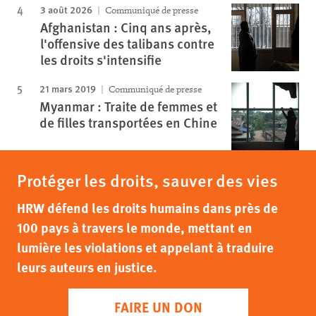
3 août 2026
Communiqué de presse
Afghanistan : Cinq ans après,
l'offensive des talibans contre
les droits s'intensifie
21 mars 2019
Communiqué de presse
Myanmar : Traite de femmes et
de filles transportées en Chine
Protéger les droits, sauver des vies
HRW défend les droits humains dans près de
100 pays à travers le monde, mettant en
lumière les violations et appelant à traduire
leurs auteurs en justice.
FAIRE UN DON