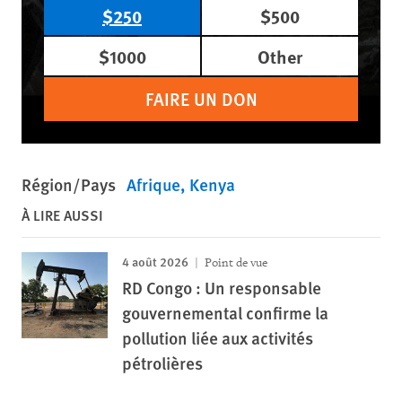
$250
$500
$1000
Other
FAIRE UN DON
Région/Pays
Afrique
Kenya
À LIRE AUSSI
4 août 2026
Point de vue
RD Congo : Un responsable
gouvernemental confirme la
pollution liée aux activités
pétrolières