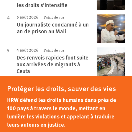
les droits s'intensifie
5 août 2026
Point de vue
Un journaliste condamné à un
an de prison au Mali
4 août 2026
Point de vue
Des renvois rapides font suite
aux arrivées de migrants à
Ceuta
Protéger les droits, sauver des vies
HRW défend les droits humains dans près de
100 pays à travers le monde, mettant en
lumière les violations et appelant à traduire
leurs auteurs en justice.