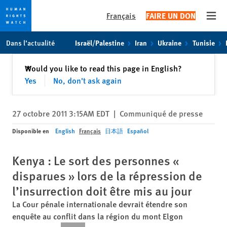
Français
FAIRE UN DON
Open
Skip
Skip
Dans l’actualité
Israël/Palestine
Iran
Ukraine
Tunisie
to
to
cookie
main
Fermer
Would you like to read this page in English?
✕
privacy
content
Yes
No, don't ask again
notice
27 octobre 2011 3:15AM EDT
|
Communiqué de presse
Disponible en
English
Français
日本語
Español
Kenya : Le sort des personnes «
disparues » lors de la répression de
l’insurrection doit être mis au jour
La Cour pénale internationale devrait étendre son
enquête au conflit dans la région du mont Elgon