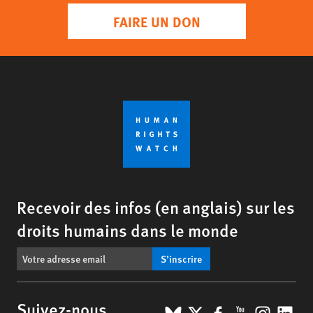
FAIRE UN DON
Recevoir des infos (en anglais) sur les
droits humains dans le monde
S’inscrire
BlueSky
X
Facebook
YouTub
Insta
Lin
Suivez-nous