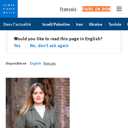
Français
FAIRE UN DON
Open
Skip
Skip
Dans l’actualité
Israël/Palestine
Iran
Ukraine
Tunisie
to
to
cookie
main
Fermer
Would you like to read this page in English?
✕
privacy
content
Yes
No, don't ask again
notice
Disponible en
English
Français