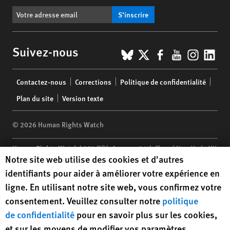
S’inscrire
BlueSky
X
Facebook
YouTub
Insta
Lin
Suivez-nous
Footer
Contactez-nous
Corrections
Politique de confidentialité
menu
Plan du site
Version texte
© 2026 Human Rights Watch
Human Rights Watch
| 350 Fifth Avenue, 34th Floor | New York,
NY
Human Rights Watch cookie preferences
Notre site web utilise des cookies et d'autres
10118-3299
USA
|
t
1.212.290.4700
identifiants pour aider à améliorer votre expérience en
Human Rights Watch
is a 501(C)(3) nonprofit registered in the US
ligne. En utilisant notre site web, vous confirmez votre
under EIN: 13-2875808
consentement. Veuillez consulter notre
politique
de confidentialité
pour en savoir plus sur les cookies,
et sur les moyens de modifier vos paramètres.