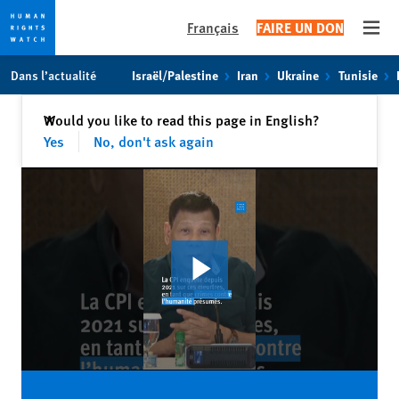
Français
FAIRE UN DON
Open
Skip
Skip
Dans l’actualité
Israël/Palestine
Iran
Ukraine
Tunisie
to
to
cookie
main
Fermer
Would you like to read this page in English?
✕
privacy
content
Yes
No, don't ask again
notice