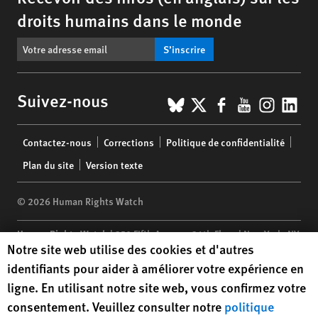
droits humains dans le monde
S’inscrire
BlueSky
X
Facebook
YouTub
Insta
Lin
Suivez-nous
Footer
Contactez-nous
Corrections
Politique de confidentialité
menu
Plan du site
Version texte
© 2026 Human Rights Watch
Human Rights Watch
| 350 Fifth Avenue, 34th Floor | New York,
NY
Human Rights Watch cookie preferences
Notre site web utilise des cookies et d'autres
10118-3299
USA
|
t
1.212.290.4700
identifiants pour aider à améliorer votre expérience en
Human Rights Watch
is a 501(C)(3) nonprofit registered in the US
ligne. En utilisant notre site web, vous confirmez votre
under EIN: 13-2875808
consentement. Veuillez consulter notre
politique