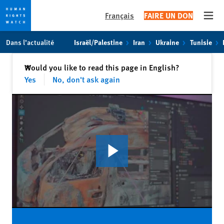
Français
FAIRE UN DON
Open
Skip
Skip
Dans l’actualité
Israël/Palestine
Iran
Ukraine
Tunisie
to
to
cookie
main
Fermer
Would you like to read this page in English?
✕
privacy
content
Yes
No, don't ask again
notice