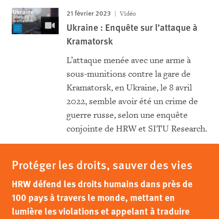
21 février 2023
Vidéo
Ukraine : Enquête sur l’attaque à
Kramatorsk
L’attaque menée avec une arme à
sous-munitions contre la gare de
Kramatorsk, en Ukraine, le 8 avril
2022, semble avoir été un crime de
guerre russe, selon une enquête
conjointe de HRW et SITU Research.
Protéger les droits, sauver des vies
HRW défend les droits humains dans près de
100 pays à travers le monde, mettant en
lumière les violations et appelant à traduire