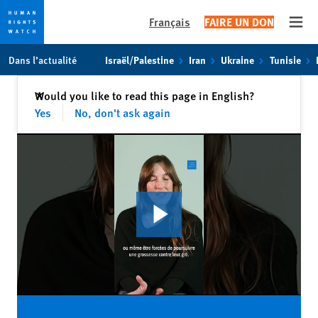
Français
FAIRE UN DON
Open
Skip
Skip
Dans l’actualité
Israël/Palestine
Iran
Ukraine
Tunisie
to
to
cookie
main
Fermer
Would you like to read this page in English?
✕
privacy
content
Yes
No, don't ask again
notice