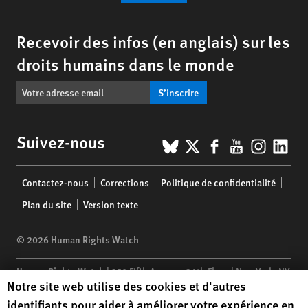
Recevoir des infos (en anglais) sur les
droits humains dans le monde
S’inscrire
BlueSky
X
Facebook
YouTub
Insta
Lin
Suivez-nous
Footer
Contactez-nous
Corrections
Politique de confidentialité
menu
Plan du site
Version texte
© 2026 Human Rights Watch
Human Rights Watch
| 350 Fifth Avenue, 34th Floor | New York,
NY
Human Rights Watch cookie preferences
Notre site web utilise des cookies et d'autres
10118-3299
USA
|
t
1.212.290.4700
identifiants pour aider à améliorer votre expérience en