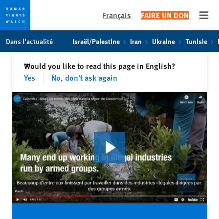
Français
FAIRE UN DON
Open
Skip
Skip
Dans l’actualité
Israël/Palestine
Iran
Ukraine
Tunisie
to
to
cookie
main
Fermer
Would you like to read this page in English?
✕
privacy
content
Yes
No, don't ask again
notice