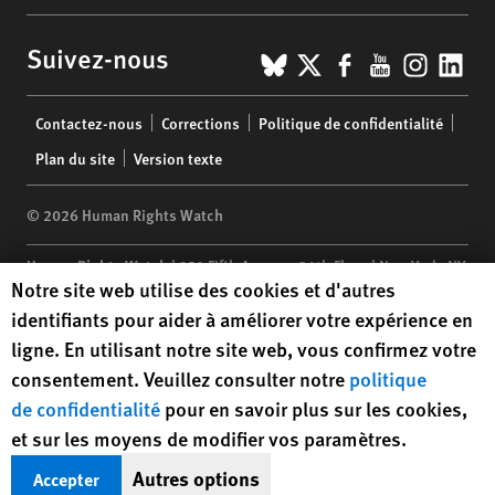
BlueSky
X
Facebook
YouTub
Insta
Lin
Suivez-nous
Footer
Contactez-nous
Corrections
Politique de confidentialité
menu
Plan du site
Version texte
© 2026 Human Rights Watch
Human Rights Watch
| 350 Fifth Avenue, 34th Floor | New York,
NY
Human Rights Watch cookie preferences
Notre site web utilise des cookies et d'autres
10118-3299
USA
|
t
1.212.290.4700
identifiants pour aider à améliorer votre expérience en
Human Rights Watch
is a 501(C)(3) nonprofit registered in the US
ligne. En utilisant notre site web, vous confirmez votre
under EIN: 13-2875808
consentement. Veuillez consulter notre
politique
de confidentialité
pour en savoir plus sur les cookies,
et sur les moyens de modifier vos paramètres.
Autres options
Accepter