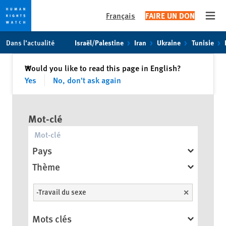
Français
FAIRE UN DON
Open
Skip
Skip
Dans l’actualité
Israël/Palestine
Iran
Ukraine
Tunisie
to
to
cookie
main
Fermer
Would you like to read this page in English?
✕
privacy
content
Yes
No, don't ask again
notice
Mot-clé
Pays
Thème
-Travail du sexe
Unselect
Mots clés