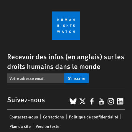
Recevoir des infos (en anglais) sur les
droits humains dans le monde
S’inscrire
BlueSky
X
Facebook
YouTub
Insta
Lin
Suivez-nous
Footer
Contactez-nous
Corrections
Politique de confidentialité
menu
Plan du site
Version texte