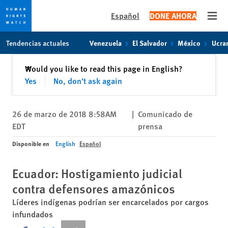
Español
DONE AHORA
Open
Skip
Skip
Tendencias actuales
Venezuela
El Salvador
México
Ucra
to
to
cookie
main
Cerrar
Would you like to read this page in English?
✕
privacy
content
Yes
No, don't ask again
notice
26 de marzo de 2018 8:58AM
|
Comunicado de
EDT
prensa
Disponible en
English
Español
Ecuador: Hostigamiento judicial
contra defensores amazónicos
Líderes indígenas podrían ser encarcelados por cargos
infundados