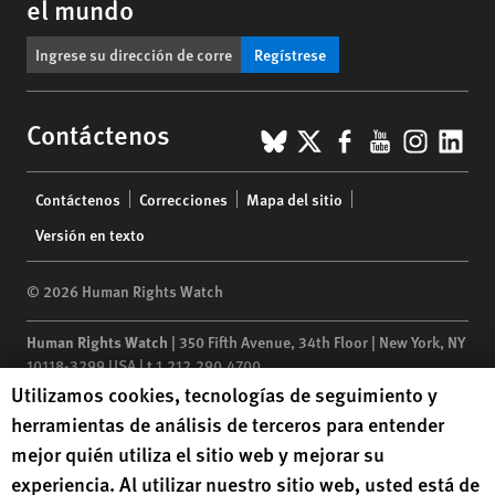
el mundo
Regístrese
BlueSky
X
Facebook
YouTub
Insta
Lin
Contáctenos
Footer
Contáctenos
Correcciones
Mapa del sitio
menu
Versión en texto
© 2026 Human Rights Watch
Human Rights Watch
| 350 Fifth Avenue, 34th Floor | New York,
NY
10118-3299
USA
|
t
1.212.290.4700
Human Rights Watch cookie preferences
Utilizamos cookies, tecnologías de seguimiento y
Human Rights Watch
is a 501(C)(3) nonprofit registered in the US
herramientas de análisis de terceros para entender
under EIN: 13-2875808
mejor quién utiliza el sitio web y mejorar su
experiencia. Al utilizar nuestro sitio web, usted está de