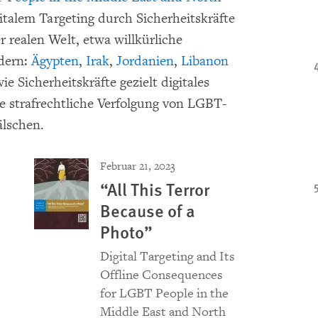
italem Targeting durch Sicherheitskräfte
 realen Welt, etwa willkürliche
ndern:
Ägypten
,
Irak
,
Jordanien
,
Libanon
ie Sicherheitskräfte gezielt digitales
e strafrechtliche Verfolgung von LGBT-
älschen.
Februar 21, 2023
“All This Terror
Because of a
Photo”
Digital Targeting and Its
Offline Consequences
for LGBT People in the
Middle East and North