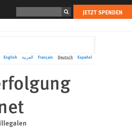
JETZT SPENDEN
Print
Suchen
JETZT SPENDEN
English
العربية
Français
Deutsch
Español
erfolgung
net
illegalen