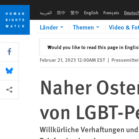
Skip
Skip
Naher Osten, Nordafrika: Verfolgung von LGBT-Personen im I
to
to
العربية
简中
繁中
English
Français
Deutsc
cookie
main
privacy
content
Länder
Themen
Video & Fo
notice
Schließen
Would you like to read this page in Engli
✕
Share this via Facebook
Februar 21, 2023 12:00AM EST
|
Pressemitte
Share this via Bluesky
Naher Osten
More sharing options
von LGBT-P
Willkürliche Verhaftungen und 