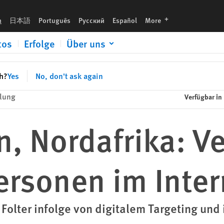
nternet
languages
h
日本語
Português
Русский
Español
More
tos
Erfolge
Über uns
sh?
Yes
No, don't ask again
ilung
Verfügbar in
, Nordafrika: V
ersonen im Inter
Folter infolge von digitalem Targeting und 