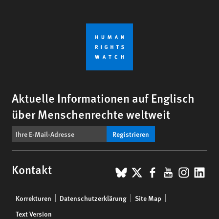
Aktuelle Informationen auf Englisch
über Menschenrechte weltweit
Registrieren
BlueSky
X
Facebook
YouTub
Insta
Lin
Kontakt
Footer
Korrekturen
Datenschutzerklärung
Site Map
menu
Text Version