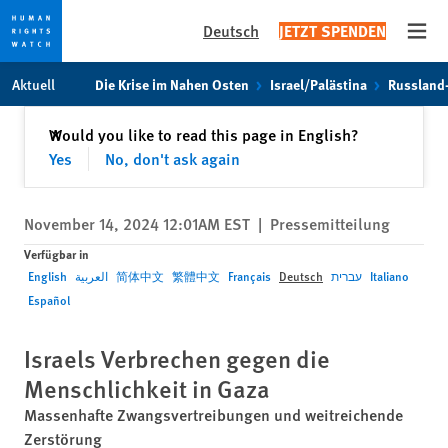
Deutsch
JETZT SPENDEN
Open
Skip
Skip
Aktuell
Die Krise im Nahen Osten
Israel/Palästina
Russland
to
to
cookie
main
Schließen
Would you like to read this page in English?
✕
privacy
content
Yes
No, don't ask again
notice
November 14, 2024 12:01AM EST
|
Pressemitteilung
Verfügbar in
English
العربية
简体中文
繁體中文
Français
Deutsch
עברית
Italiano
Español
Israels Verbrechen gegen die
Menschlichkeit in Gaza
Massenhafte Zwangsvertreibungen und weitreichende
Zerstörung