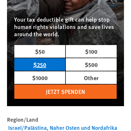
Your tax deductible gift can help stop
human rights violations and save lives
around the world.
$50
$100
$250
$500
$1000
Other
JETZT SPENDEN
Region/Land
Israel/Palästina
Naher Osten und Nordafrika