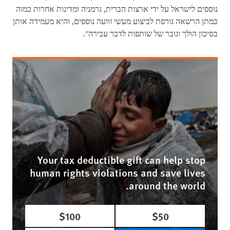
נוספים לישראל על ידי ארצות הברית, גרמניה ומדינות אחרות כמוה
כמתן הרשאה גורפת לביצוע מעשי זוועה נוספים, והיא מעמידה אותן
בסיכון הולך וגובר של שותפות לדבר עבירה".
Your tax deductible gift can help stop
human rights violations and save lives
around the world.
$100
$50