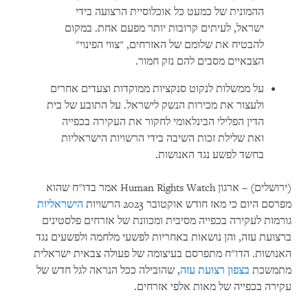
ההמונית של כמעט כל אוכלוסיית הרצועה בידי
ישראל, לעיתים קרובות יותר מפעם אחת. במקום
להבטיח את שלומם של האזרחים, "צווי הפינוי"
הצבאיים מסבים להם נזק חמור.
על ממשלות לנקוט סנקציות ממוקדות וצעדים אחרים
ולעצור את מכירות הנשק לישראל. על התובע של בית
הדין הפלילי הבינלאומי לחקור את העקירה בכפייה
ואת שלילת זכות השיבה בידי הרשויות הישראליות
בחשד לפשע נגד האנושות.
(ירושלים) – ארגון Human Rights Watch אמר בדו"ח שהוא
מפרסם היום כי מאז חודש אוקטובר 2023 הרשויות
הישראליות
גורמות לעקירה בכפייה מסיבית ומכוונת של אזרחים פלסטינים
ברצועת עזה, והן נושאות באחריות לפשעי מלחמה ולפשעים נגד
האנושות. הדו"ח מתפרסם בעיצומה של פעולה צבאית ישראלית
מתמשכת
בצפון רצועת עזה
, שהובילה ככל הנראה לגל חדש של
עקירה בכפייה של מאות אלפי אזרחים.