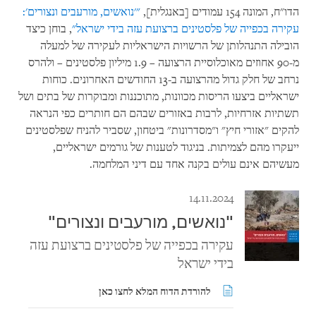
הדו"ח, המונה 154 עמודים [באנגלית],
"'נואשים, מורעבים ונצורים':
עקירה בכפייה של פלסטינים ברצועת עזה בידי ישראל"
, בוחן כיצד
הובילה התנהלותן של הרשויות הישראליות לעקירה של למעלה
מ-90 אחוזים מאוכלוסיית הרצועה – 1.9 מיליון פלסטינים – ולהרס
נרחב של חלק גדול מהרצועה ב-13 החודשים האחרונים. כוחות
ישראליים ביצעו הריסות מכוונות, מתוכננות ומבוקרות של בתים ושל
תשתיות אזרחיות, לרבות באזורים שבהם הם חותרים כפי הנראה
להקים "אזורי חיץ" ו"מסדרונות" ביטחון, שסביר להניח שפלסטינים
ייעקרו מהם לצמיתות. בניגוד לטענות של גורמים ישראליים,
מעשיהם אינם עולים בקנה אחד עם דיני המלחמה.
14.11.2024
"נואשים, מורעבים ונצורים"
עקירה בכפייה של פלסטינים ברצועת עזה
בידי ישראל
להורדת הדוח המלא לחצו כאן