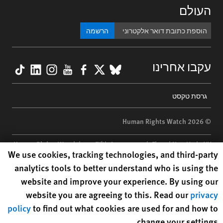
העולם
הרשמה
kTok
nkedIn
nstagram
YouTube
Facebook
BlueSky
X
עקבו אחרינו
Footer
גרסת טקסט
menu
© 2026 Human Rights Watch
Human Rights Watch
| 350 Fifth Avenue, 34th Floor | New York,
NY
Human Rights Watch cookie preferences
We use cookies, tracking technologies, and third-party
10118-3299
USA
|
t
1.212.290.4700
analytics tools to better understand who is using the
Human Rights Watch
is a 501(C)(3) nonprofit registered in the US
website and improve your experience. By using our
under EIN: 13-2875808
website you are agreeing to this. Read our
privacy
policy
to find out what cookies are used for and how to
change your settings.