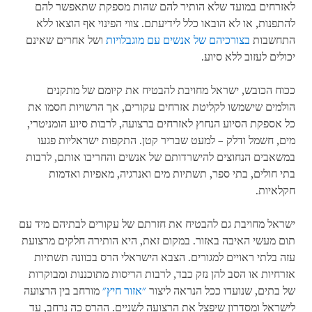
לאזרחים במועד שלא הותיר להם שהות מספקת שתאפשר להם
להתפנות, או לא הובאו כלל לידיעתם. צווי הפינוי אף הוצאו ללא
התחשבות
בצורכיהם של אנשים עם מוגבלויות
ושל אחרים שאינם
יכולים לעזוב ללא סיוע.
ככוח הכובש, ישראל מחויבת להבטיח את קיומם של מתקנים
הולמים שישמשו לקליטת אזרחים עקורים, אך הרשויות חסמו את
כל אספקת הסיוע הנחוץ לאזרחים ברצועה, לרבות סיוע הומניטרי,
מים, חשמל ודלק – למעט שבריר קטן. התקפות ישראליות פגעו
במשאבים הנחוצים להישרדותם של אנשים והחריבו אותם, לרבות
בתי חולים, בתי ספר, תשתיות מים ואנרגיה, מאפיות ואדמות
חקלאיות.
ישראל מחויבת גם להבטיח את חזרתם של עקורים לבתיהם מיד עם
תום מעשי האיבה באזור. במקום זאת, היא הותירה חלקים מרצועת
עזה בלתי ראויים למגורים. הצבא הישראלי הרס בכוונה תשתיות
אזרחיות או הסב להן נזק כבד, לרבות הריסות מתוכננות ומבוקרות
של בתים, שנועדו ככל הנראה ליצור
"אזור חיץ"
מורחב בין הרצועה
לישראל ומסדרון שיפצל את הרצועה לשניים. ההרס כה נרחב, עד