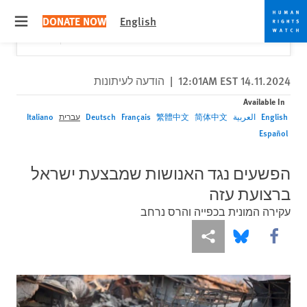
Skip
Skip
Close
Would you like to read this page in English?
✕
DONATE NOW
English
to
to
 menu
Yes
No, don't ask again
cookie
main
content
privacy
notice
14.11.2024 12:01AM EST
|
הודעה לעיתונות
Available In
English
العربية
简体中文
繁體中文
Français
Deutsch
עברית
Italiano
Español
הפשעים נגד האנושות שמבצעת ישראל
ברצועת עזה
עקירה המונית בכפייה והרס נרחב
More sharing options
Share this via Bluesky
Share this via Facebook