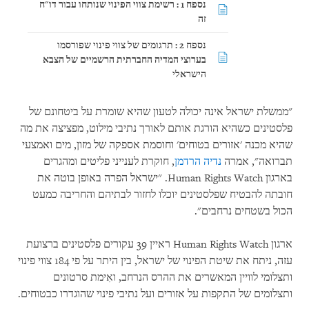
נספח 1 : רשימת צווי הפינוי שנותחו עבור דו"ח
זה
נספח 2 : תרגומים של צווי פינוי שפורסמו
בערוצי המדיה החברתית הרשמיים של הצבא
הישראלי
"ממשלת ישראל אינה יכולה לטעון שהיא שומרת על ביטחונם של
פלסטינים כשהיא הורגת אותם לאורך נתיבי מילוט, מפציצה את מה
שהיא מכנה 'אזורים בטוחים' וחוסמת אספקה של מזון, מים ואמצעי
תברואה", אמרה
נדיה הרדמן
, חוקרת לענייני פליטים ומהגרים
בארגון Human Rights Watch. "ישראל הפרה באופן בוטה את
חובתה להבטיח שפלסטינים יוכלו לחזור לבתיהם והחריבה כמעט
הכול בשטחים נרחבים".
ארגון Human Rights Watch ראיין 39 עקורים פלסטינים ברצועת
עזה, ניתח את שיטת הפינוי של ישראל, בין היתר על פי 184 צווי פינוי
ותצלומי לוויין המאשרים את ההרס הנרחב, ואִימת סרטונים
ותצלומים של התקפות על אזורים ועל נתיבי פינוי שהוגדרו כבטוחים.