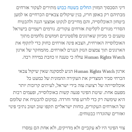
דיני הסכסוך המזוין
החלים בשטח כבוש
מתירים לעקור אזרחים
מבתיהם רק באופן חריג, בגין שיקולים צבאיים הכרחיים או למען
ביטחון האוכלוסייה, והם מחייבים לנקוט אמצעי הגנה ולהבטיח
הסדרי מגורים לקליטת אזרחים עקורים. גורמים רשמיים בישראל
טוענים כי מכיוון שארגונים פלסטיניים חמושים נלחמים מתוך
האוכלוסייה האזרחית, הצבא פינה אזרחים כחוק כדי לתקוף את
הארגונים תוך צמצום הנזק הנגרם לאזרחים. מהמחקר של ארגון
Human Rights Watch עולה כי טענה זו כוזבת במידה רבה.
ארגון Human Rights Watch הגיע למסקנה שאין שיקול צבאי
הכרחי סביר המצדיק את העקירה ההמונית של כמעט כל
אוכלוסייתה של רצועת עזה בידי ישראל, לעיתים קרובות יותר
מפעם אחת. שיטת הפינוי פגעה קשות באוכלוסייה, ופעמים רבות
היא שימשה רק כדי לזרוע פחד וחרדה. במקום להבטיח את שלומם
של האזרחים העקורים, כוחות ישראליים תקפו שוב ושוב נתיבי פינוי
ואזורים שהוגדרו כבטוחים.
צווי הפינוי היו לא עקביים ולא מדויקים, ולא אחת הם נמסרו