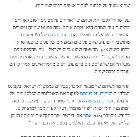
שהוא מעיד על הכוונה לעקור אנשים רבים לצמיתות.
על ישראל לכבד את זכותם של אזרחים פלסטינים לשוב לאזורים
ברצועת עזה שמהם היא עקרה אותם. מזה כמעט שמונה עשורים
הרשויות הישראליות שוללות את
זכות השיבה
של 80 אחוזים
מתושבי הרצועה, שהם פליטים וצאצאים של פליטים שגורשו או
ברחו בשנת 1948 מהשטח שהוא כיום ישראל – מה שהפלסטינים
מכנים "הנכבה". הפרה מתמשכת זו של המשפט הבינלאומי מרחפת
מעל חייהם של פלסטינים ברצועה, ורבים מהמרואיינים אמרו כי הם
עוברים נכבה שנייה.
החל מראשיתם של מעשי האיבה, בכירים בממשלת ישראל ובקבינט
המלחמה
הצהירו על כוונתם
לעקור את האוכלוסייה הפלסטינית של
הרצועה, ו
שרים בממשלה
הכריזו כי שטח הרצועה יצומצם, כי עזה
המופצצת והמיושרת "יפה" מתמיד, ושקרקע תימסר למתנחלים.
בחודש נובמבר 2023
אמר
אבי דיכטר, שר החקלאות וביטחון המזון
של ישראל: "אנחנו עכשיו מגלגלים בעצם את נכבת עזה".