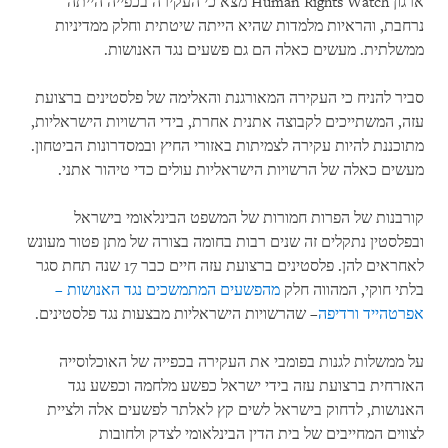
ארגון Human Rights Watch מצא כי העקירה בכפייה הייתה
נרחבת, והראיות מלמדות שהיא הייתה שיטתית וחלק ממדיניות
ממשלתית. מעשים כאלה הם גם פשעים נגד האנושות.
סביר להניח כי העקירה המאורגנת והאלימה של פלסטינים ברצועת
עזה, המשתייכים לקבוצה אתנית אחרת, בידי הרשויות הישראליות,
מתוכננת להיות עקירה לצמיתות באזורי החיץ ובמסדרונות הביטחון.
מעשים כאלה של הרשויות הישראליות עולים כדי טיהור אתני.
קורבנות של הפרות חמורות של המשפט הבינלאומי בישראל
ובפלסטין נתקלים זה שנים רבות בחומה בצורה של מתן פטור מעונש
לאחראים להן. פלסטינים ברצועת עזה חיים כבר 17 שנה תחת סגר
בלתי חוקי, המהווה חלק
מהפשעים המתמשכים נגד האנושות –
אפרטהייד ורדיפה
– שהרשויות הישראליות מבצעות נגד פלסטינים.
על ממשלות לגנות בפומבי את העקירה בכפייה של האוכלוסייה
האזרחית ברצועת עזה בידי ישראל כפשע מלחמה וכפשע נגד
האנושות, לדחוק בישראל לשים קץ לאלתר לפשעים אלה ולציית
לצווים המחייבים של בית הדין הבינלאומי לצדק ולחובות