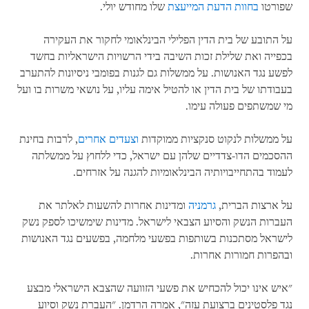
שפורטו
בחוות הדעת המייעצת
שלו מחודש יולי.
על התובע של בית הדין הפלילי הבינלאומי לחקור את העקירה
בכפייה ואת שלילת זכות השיבה בידי הרשויות הישראליות בחשד
לפשע נגד האנושות. על ממשלות גם לגנות בפומבי ניסיונות להתערב
בעבודתו של בית הדין או להטיל אימה עליו, על נושאי משרות בו ועל
מי שמשתפים פעולה עימו.
על ממשלות לנקוט סנקציות ממוקדות
וצעדים אחרים
, לרבות בחינת
ההסכמים הדו-צדדיים שלהן עם ישראל, כדי ללחוץ על ממשלתה
לעמוד בהתחייבויותיה הבינלאומיות להגנה על אזרחים.
על ארצות הברית,
גרמניה
ומדינות אחרות להשעות לאלתר את
העברות הנשק והסיוע הצבאי לישראל. מדינות שימשיכו לספק נשק
לישראל מסתכנות בשותפות בפשעי מלחמה, בפשעים נגד האנושות
ובהפרות חמורות אחרות.
"איש אינו יכול להכחיש את פשעי הזוועה שהצבא הישראלי מבצע
נגד פלסטינים ברצועת עזה", אמרה הרדמן. "העברת נשק וסיוע