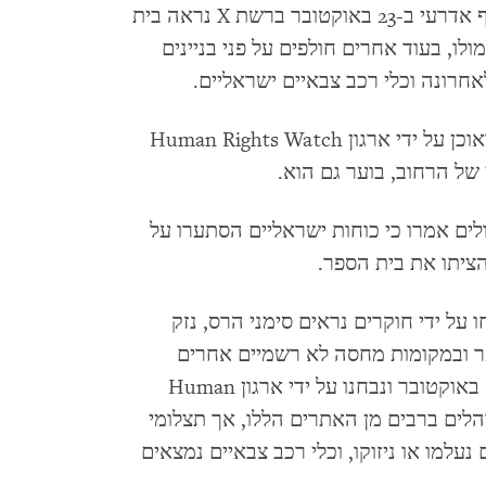
ששיתף אדרעי ב-23 באוקטובר ברשת X נראה בית
ו, בעוד אחרים חולפים על פני בניינים
חרונה וכלי רכב צבאיים ישראליים.
ברשת X ב-21 באוקטובר ואוכן על ידי ארגון Human Rights Watch
של הרחוב, בוער גם הוא.
ים אמרו כי כוחות ישראליים הסתערו על
הציתו את בית הספר.
-23 באוקטובר ונותחו על ידי חוקרים נראים סימני הרס, נזק
ר ובמקומות מחסה לא רשמיים אחרים
ברחבי ג'באליא. בתצלומי לוויין שצולמו ב-14 באוקטובר ונבחנו על ידי ארגון Human
ב של אוהלים ברבים מן האתרים הללו, אך תצלומי
הלים נעלמו או ניזוקו, וכלי רכב צבאיים נמצאים