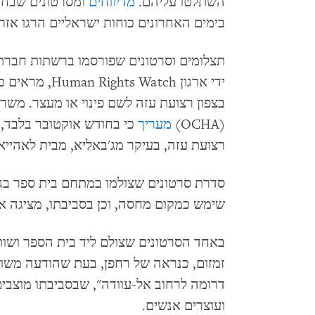
השתלטו עליהם.
מדיווחים
בימים האחרונים כוחות ישראליים הרגו אזר
ידי ארגון Watch
בצפון רצועת עזה לשם פינוי או מעצר. משרד
(OCHA)
מעריך
רצועת עזה, בעיקר מג'באליא, מבית לאהייא 
סדרת סרטונים שצולמו במתחם בית ספר בג
שימש כמקום מחסה, וכן בסביבתו, מציגה 
זמזום, כנראה של רחפן, בעת שהודעה משו
דרומה לרחוב אל-עוודה", שבסביבתו מוצבי
ועוצרים אנשים.