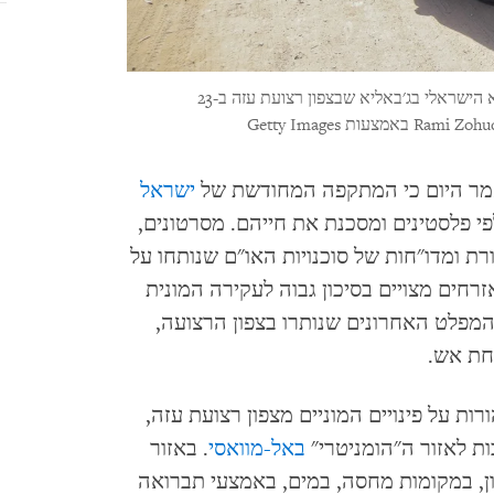
עקורים פלסטינים נמלטים בשל צווי פינוי שהוציא הצבא הישראלי בג'באליא שבצפון רצועת עזה ב-23
ישראל
י פלסטינים ומסכנת את חייהם. מסרטונים,
ורת ומדו"חות של סוכנויות האו"ם שנותחו על
Human Rights  עולה כי אזרחים מצויים בסיכון גבוה לעקירה המונית
המפלט האחרונים שנותרו בצפון הרצועה,
תחת אש.
2 שבה ישראל להורות על פינויים המוניים מצפון רצועת עזה,
ת לאזור ה"הומניטרי"
באל-מוואסי
. באזור
ון, במקומות מחסה, במים, באמצעי תברואה