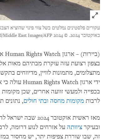
Click to expand Image
באוקטובר 2024.
© 2024 Rami Zohud/Middle East Images/AFP באמצעות Getty Images
(ביירות) – ארגון Human Rights Watch אמר היום כי המתקפה המחודשת של
בצפון רצועת עזה עוקרת מבתיהם מאות אלפ
מתצלומים, מתמונות לוויין, מדיווחים בתקש
ידי ארגון Watch
בכפייה ולמעשי זוועה אחרים, שכן מקומות 
לרבות
מקומות מחסה
ובתי חולים
, נתונים 
מאז ראשית אוקטובר 024
ובעיקר
ציוותה
על אזרחים לנוע דרומה, לרבו
זה, שבו שוררת צפיפות יתר, יש מחסור במז