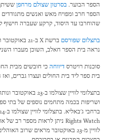
הספר הבוער.
בסרטון שצולם מרחפן
הספר חרב ומפויח מאש ואנשים מתגודדים מול
שהוחרבו עד היסוד, קרקע שעברה חישוף לא
בתצלום שפורסם
נראה בית הספר חאלב, השוכן מעברו השני 
סוכנות רויטרס
דיווחה
כי חובשים מבית החול
בית ספר ליד בית החולים ועצרו גברים, ואז 
בתצלומי לוויין שצולמו ב
ושריפות בכמה מתחמים נוספים של בתי ספ
Rights Watch ניתן לראות מספר ר
לוויין מ-23 באוקטובר מראים שרוב האו
בחצרות המבנים או בסביבתם.