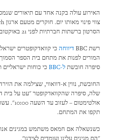
האירוע עולה בקנה אחד עם תיאורים שנמסר
הסרטון ברשתות חברתיות לפני 21 באוקטובר.
רשת BBC
דיווחה
המורים לפנות את מתחם בית הספר הסמוך 
סיפרה חובשת
ל-BBC
כי כוחות ישראליים 
החובשת, נווין א-דוואווי, שצילמה את הזי
שלה, סיפרה שהקוואדקופטר "עט על בית ה
אולטימטום 
תקפו את המתחם.
כשנשאלה אם חמאס משתמש במגינים אנושיי
"הם מגינים עלינו ועומדים לצידנו".