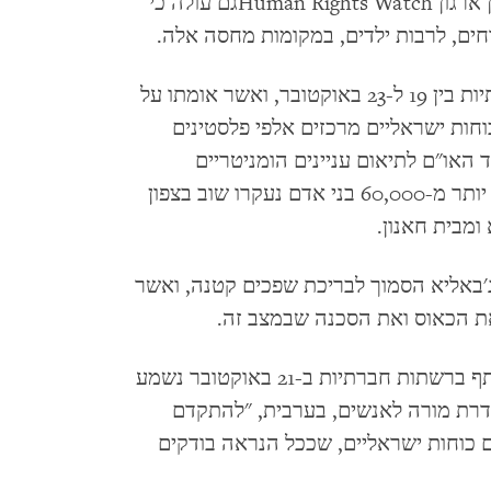
ומסרטונים שבחן ארגון Human Rights Watchגם עולה כי
חים, לרבות ילדים, במקומות מחסה אלה.
תצלומים וסרטונים שפורסמו ברשתות חברתיות בין 19 ל-23 באוקטובר, ואשר אומתו על
Human Rights , מראים כוחות ישראליים מרכזים אלפי פלסטינים
 האו"ם לתיאום עניינים הומניטריים
כי בחודש אוקטובר בלבד, יותר מ-60,000 בני אדם נעקרו שוב בצפון
ומבית חאנון.
'באליא הסמוך לבריכת שפכים קטנה, ואשר
את הכאוס ואת הסכנה שבמצב זה.
באחד הסרטונים שצולם ליד בית הספר ושותף ברשתות חברתיות ב-21 באוקטובר נשמע
דרת מורה לאנשים, בערבית, "להתקדם
ם כוחות ישראליים, שככל הנראה בודקים