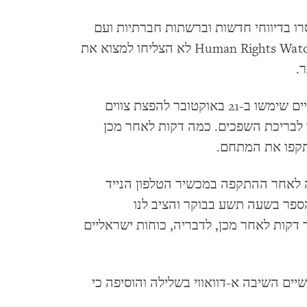
ו בדיווחי חדשות וברשתות חברתיות ועם
צווי פינוי מאותו יום. חוקרים מטעם ארגון Human Rights Watch לא הצליחו למצוא את
כי קוואדקופטרים ישראליים שימשו ב-21 באוקטובר להפצת צווים
לבריכת השפכים. כמה דקות לאחר מכן
תקפו את המתחם.
רה לאחר ההתקפה במכשיר הטלפון הנייד
ספר בשעה תשע בבוקר והציב לנו
– לעזוב עד השעה 10:00". עשר דקות לאחר מכן, לדבריה, כוחות ישראליים
ם השיבה א-דוואווי בשלילה והוסיפה כי