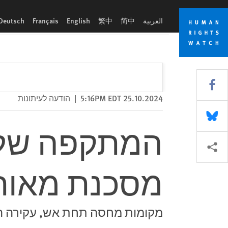
Skip
Skip
המתקפה של ישראל בצפון רצועת עזה מסכנת מאות אלפי אזרח
to
to
العربية
简中
繁中
English
Français
Deutsch
cookie
main
content
privacy
notice
Share this via Facebook
25.10.2024 5:16PM EDT
|
הודעה לעיתונות
Share this via Bluesky
המתקפה של י
More sharing options
מסכנת מאות 
מקומות מחסה תחת אש, עקירה ה