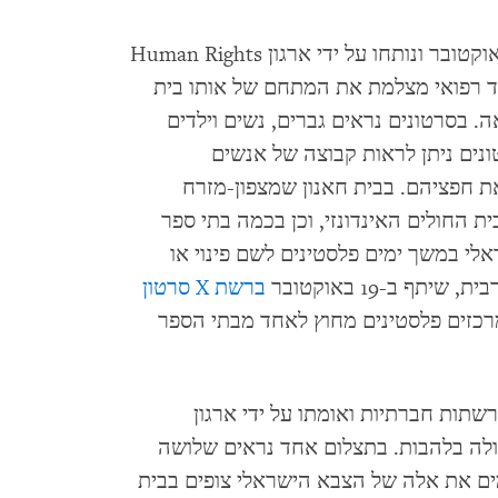
בשלושה סרטונים ששותפו ברשת X ב-21 באוקטובר ונותחו על ידי ארגון Human Rights
ציוד רפואי מצלמת את המתחם של אותו בית
. בסרטונים נראים גברים, נשים וילדים
ונים ניתן לראות קבוצה של אנשים
חפציהם. בבית חאנון שמצפון-מזרח
ת החולים האינדונזי, וכן בכמה בתי ספר
י במשך ימים פלסטינים לשם פינוי או
ף ב-19 באוקטובר
ברשת X סרטון
מרכזים פלסטינים מחוץ לאחד מבתי הספר
ו ברשתות חברתיות ואומתו על ידי ארגון
ה בית הספר עולה בלהבות. בתצלום אחד נראים שלושה
ים את אלה של הצבא הישראלי צופים בבית