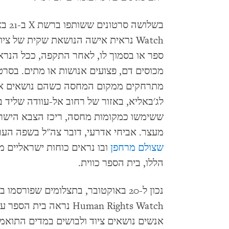
Watch נראית אישה הנושאת שקית של 
ספר או בסמוך לו, לאחר התקפה, ככל הנראה
מכוסים דם, פצועים אנושות או מתים. בסרט
מתרחקים ממקום המחסה כשהם נושאים את 
לג'באליא, באזור של רחוב אל-עוודה שליד בי
ששימשו כמקומות מחסה, ריכז הצבא הישראל
מעצר. אביחי אדרעי, דובר צה"ל בשפה הערבית, שית
שצולם מרחפן
ובו נראים כוחות ישראליים 
הללו, בית הספר כווית.
נכון ל-20 באוקטובר, בתצלומים שפורסמ
Human Rights Watch נרא
אנשים נושאים ציוד ולבושים במדים התואמ