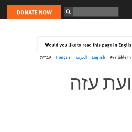
DONATE NOW
Print
Search
DONATE NOW
Close
Would you like to read this page in Engli
✕
Available In
English
العربية
Français
עברית
עת עזה