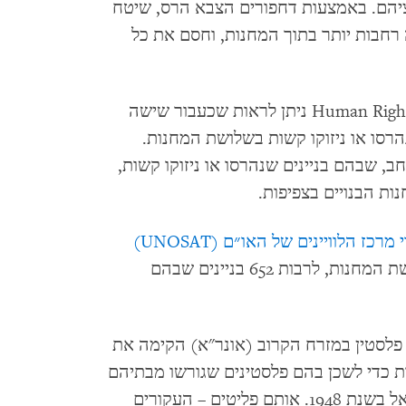
ציהם. באמצעות דחפורים הצבא הרס, שיטח
רחבות יותר בתוך המחנות, וחסם את כל
בתמונות לוויין שנותחו בידי ארגון Human Rights Watch ניתן לראות שכעבור שישה
נים אחרים נהרסו או ניזוקו קשות בשלושת המחנות.
 שבהם בניינים שנהרסו או ניזוקו קשות,
ת הבנויים בצפיפות.
מרכז הלוויינים של האו״ם (UNOSAT)
ניזוקו בשלושת המחנות, לרבות 652 בניינים שבהם
פלסטין במזרח הקרוב (אונר"א) הקימה את
כדי לשכן בהם פלסטינים שגורשו מבתיהם
או נאלצו לברוח בעקבות הקמת מדינת ישראל בשנת 1948. אותם פליטים – העקורים