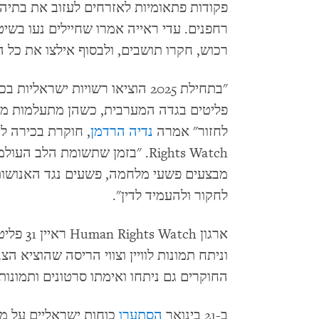
פקודות פתאומיות לאזרחים לעזוב את בתיה
רחפנים. עדי ראייה אמרו שחיילים נעו בשיט
רכוש, חקרו תושבים, ולבסוף אילצו את כל
פליטים בגדה המערבית, כשהן מתעלמות מהג
לחזור" אמרה
נדיה הרדמן
Rights Watch. "בזמן שתשומת הל
מבצעים פשעי מלחמה, פשעים נגד האנושות 
לחקור ולהעמיד לדין".
ארגון ch
וניתח תמונות לוויין וצווי הריסה שהוציא
החוקרים גם ניתחו ואימתו סרטונים ותמונו
ב-21 בינואר
הסתערו
כוחות ישראליים על מח