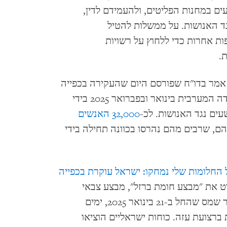
ים במחנות הפליטים, ולהעמידם לדין,
ד האנושות. על ממשלות להטיל
ות אחרות כדי ללחוץ על רשויות
.
ירושלים) – ארגון Human Rights Watch אמר בדו"ח שפורסם היום שהעקירה בכפייה
של האוכלוסייה משלושה מחנות פליטים בגדה המערבית בינואר ובפברואר 2025 בידי
ים נגד האנושות. לכ-
32,000 האנשים
יהם, שרבים מהם נהרסו בכוונה תחילה בידי
 החלומות שלי נמחקו: ישראל עוקרת בכפייה
ט את "מבצע חומת ברזל", מבצע צבאי
ישראלי במחנות הפליטים ג'נין, טול-כרם ונור שמס שהחל ב-21 בינואר 2025, ימים
רצועת עזה. כוחות ישראליים הוציאו