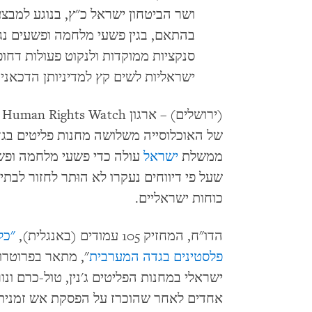
ושר הביטחון ישראל כ"ץ, בנוגע למבצע
בהתאם, בגין פשעי מלחמה ופשעים נג
סנקציות ממוקדות ולנקוט פעולות דחופ
ישראליות לשים קץ למדיניותן הדכאנית
(
ממשלת
ישראל
עולה כדי פשעי מלחמה ופשע
שעל פי דיווחים נעקרו לא הוּתר לחזור לבת
כוחות ישראליים.
הדו"ח, המחזיק 105 עמודים (באנגלית),
"כל
פלסטינים בגדה המערבית
", מתאר בפרוטרו
אחדים לאחר שהוכרז על הפסקת אש זמנית ב