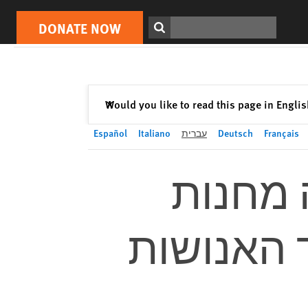
DONATE NOW
Print
Search
DONATE NOW
Close
Would you like to read this page in Engli
✕
Français
Deutsch
עברית
Italiano
Español
 מחנות
 האנושות