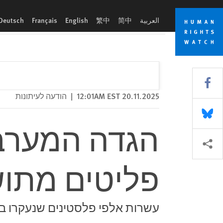
Skip
Skip
הגדה המערבית: ישראל רוקנה מחנות פליטים מתושביהם – פשע
to
to
العربية
简中
繁中
English
Français
Deutsch
cookie
main
content
privacy
notice
Share this via Facebook
20.11.2025 12:01AM EST
|
הודעה לעיתונות
Share this via Bluesky
הגדה המערבי
More sharing options
פליטים מתוש
עשרות אלפי פלסטינים שנעקרו בכפייה בתחילת 25