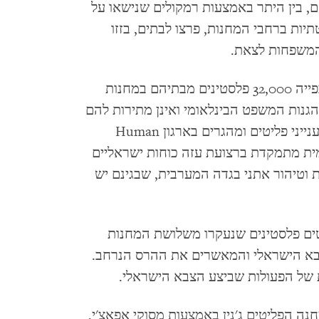
ם, בין היתר באמצעות רמקולים שנישאו על
תיות ברחבי המחנות, פרצו לבתים, בזזו
 המשפחות לצאת.
"בתחילת 2025 הוציאו רשויות ישראליות בכפייה 32,000 פלסטינים מבתיהם במחנות
נות המשפט הבינלאומי ואינן מתירות להם
, חוקרת בכירה לענייני פליטים ומהגרים בארגון Human
ב העולמית מתמקדת ברצועת עזה כוחות ישראליים
וטיהור אתני בגדה המערבית, שבגינם יש
Human Rights Wat ראיין 31 פליטים פלסטינים שנעקרו משלושת המחנות
 הצבא הישראלי והמאשרים את ההרס הנרחב.
ת של הפעולות שביצע הצבא הישראלי.
נה הפליטים ג'נין באמצעות מסוקי אפאצ'י,