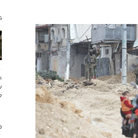
G
6
ע
ל
D