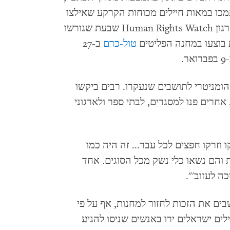
מכו במאות חיילים מכוחות הקרקע שאילצו
אנשים לעזוב את בתיהם. תושבים סיפרו לארגון Human Rights Watch שבעת שגורשו
ת בוצעו במחנה הפליטים
טול-כרם
ב-27
ואר.
ומניטרי לתושבים שנעקרו. רבים ביקשו
חרים פנו למסגדים, לבתי ספר ולארגוני
"צעקו וזרקו חפצים לכל עבר... זה היה כמו
והם נשאו כלי נשק מכל הסוגים. אחד
ה לעזוב'".
ים את הזכות לחזור למחנות, אף על פי
לים ישראלים ירו באנשים שניסו להגיע