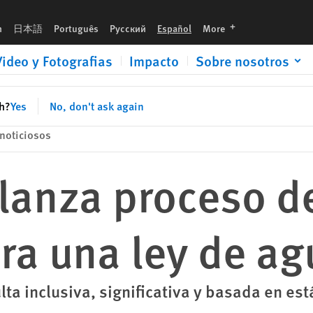
 aguas
languages
h
日本語
Português
Русский
Español
More
Video y Fotografias
Impacto
Sobre nosotros
sh?
Yes
No, don't ask again
noticiosos
lanza proceso d
ra una ley de a
ulta inclusiva, significativa y basada en 