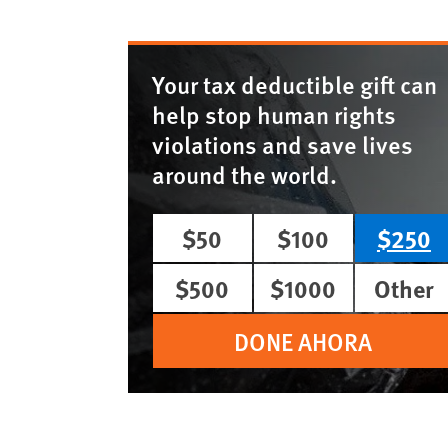
Your tax deductible gift can
help stop human rights
violations and save lives
around the world.
$50
$100
$250
$500
$1000
Other
DONE AHORA