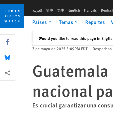
Skip
Skip
Guatemala lanza proceso de diálogo nacional para una ley de
to
to
العربية
简中
繁中
English
Français
Deutsc
cookie
main
privacy
content
Países
Temas
Reportes
notice
Cerrar
Would you like to read this page in Engli
✕
Share this via Facebook
7 de mayo de 2025 3:09PM EDT
|
Despachos 
Share this via Bluesky
Guatemala 
Share this via Compartir
nacional pa
Es crucial garantizar una cons