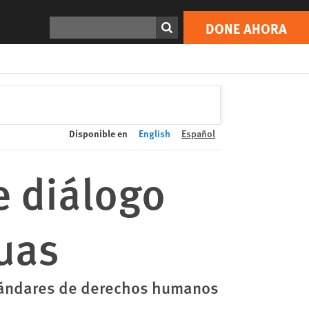
DONE AHORA
Print
Buscar
DONE AHORA
Disponible en
English
Español
e diálogo
guas
estándares de derechos humanos