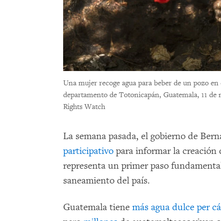
Una mujer recoge agua para beber de un pozo en 
departamento de Totonicapán, Guatemala, 11 de 
Rights Watch
La semana pasada, el gobierno de Bern
participativo
para informar la creación 
representa un primer paso fundamental 
saneamiento del país.
Guatemala tiene
más agua dulce per cá