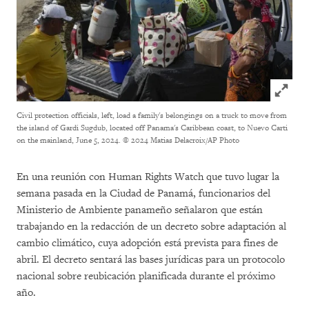
Click to
Civil protection officials, left, load a family's belongings on a truck to move from
the island of Gardi Sugdub, located off Panama's Caribbean coast, to Nuevo Carti
on the mainland, June 5, 2024.
© 2024 Matias Delacroix/AP Photo
En una reunión con Human Rights Watch que tuvo lugar la
semana pasada en la Ciudad de Panamá, funcionarios del
Ministerio de Ambiente panameño señalaron que están
trabajando en la redacción de un decreto sobre adaptación al
cambio climático, cuya adopción está prevista para fines de
abril. El decreto sentará las bases jurídicas para un protocolo
nacional sobre reubicación planificada durante el próximo
año.