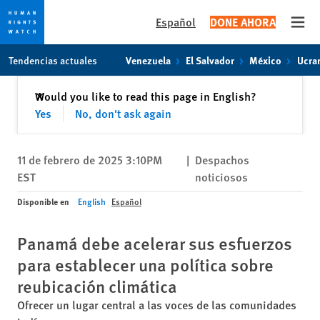
Español
DONE AHORA
Open
Skip
Skip
Tendencias actuales
Venezuela
El Salvador
México
Ucra
to
to
cookie
main
Cerrar
Would you like to read this page in English?
✕
privacy
content
Yes
No, don't ask again
notice
11 de febrero de 2025 3:10PM
|
Despachos
EST
noticiosos
Disponible en
English
Español
Panamá debe acelerar sus esfuerzos
para establecer una política sobre
reubicación climática
Ofrecer un lugar central a las voces de las comunidades