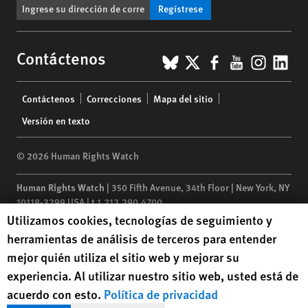
Regístrese
BlueSky
X
Facebook
YouTub
Insta
Lin
Contáctenos
Footer
Contáctenos
Correcciones
Mapa del sitio
menu
Versión en texto
© 2026 Human Rights Watch
Human Rights Watch
| 350 Fifth Avenue, 34th Floor | New York,
NY
10118-3299
USA
|
t
1.212.290.4700
Human Rights Watch cookie preferences
Utilizamos cookies, tecnologías de seguimiento y
Human Rights Watch
is a 501(C)(3) nonprofit registered in the US
herramientas de análisis de terceros para entender
under EIN: 13-2875808
mejor quién utiliza el sitio web y mejorar su
experiencia. Al utilizar nuestro sitio web, usted está de
acuerdo con esto.
Política de privacidad