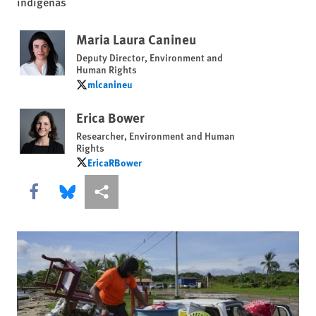
indígenas
Maria Laura Canineu
Deputy Director, Environment and
Human Rights
mlcanineu
mlcanineu
Erica Bower
Researcher, Environment and Human
Rights
EricaRBower
EricaRBower
Share this via Facebook
Share this via Bluesky
Share this via Compartir