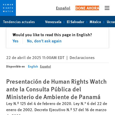
Español
DONE AHORA
Open
Skip
Skip
Tendencias actuales
Venezuela
El Salvador
México
Ucra
to
to
cookie
main
Cerrar
Would you like to read this page in English?
✕
privacy
content
Yes
No, don't ask again
notice
22 de abril de 2025 11:00AM EDT
|
Declaraciones
Disponible en
English
Español
Presentación de Human Rights Watch
ante la Consulta Pública del
Ministerio de Ambiente de Panamá
Ley N.º 125 del 4 de febrero de 2020. Ley N.° 6 del 22 de
enero de 2002. Decreto Ejecutivo N.º 57 del 16 de marzo