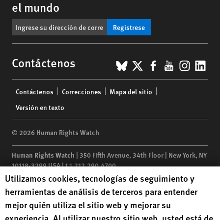
el mundo
Regístrese
BlueSky
X
Facebook
YouTub
Insta
Lin
Contáctenos
Footer
Contáctenos
Correcciones
Mapa del sitio
menu
Versión en texto
© 2026 Human Rights Watch
Human Rights Watch
| 350 Fifth Avenue, 34th Floor | New York,
NY
10118-3299
USA
|
t
1.212.290.4700
Human Rights Watch cookie preferences
Utilizamos cookies, tecnologías de seguimiento y
Human Rights Watch
is a 501(C)(3) nonprofit registered in the US
herramientas de análisis de terceros para entender
under EIN: 13-2875808
mejor quién utiliza el sitio web y mejorar su
experiencia. Al utilizar nuestro sitio web, usted está de