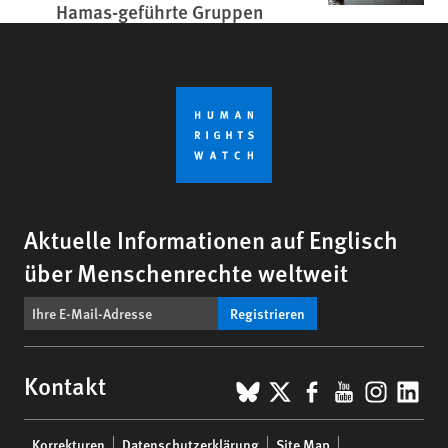
Hamas-geführte Gruppen
Aktuelle Informationen auf Englisch
über Menschenrechte weltweit
Registrieren
BlueSky
X
Facebook
YouTub
Insta
Lin
Kontakt
Footer
Korrekturen
Datenschutzerklärung
Site Map