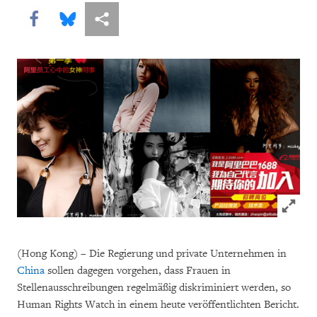
Share this via Facebook
Share this via Bluesky
More sharing options
Click to
(Hong Kong) – Die Regierung und private Unternehmen in
China
sollen dagegen vorgehen, dass Frauen in
Stellenausschreibungen regelmäßig diskriminiert werden, so
Human Rights Watch in einem heute veröffentlichten Bericht.