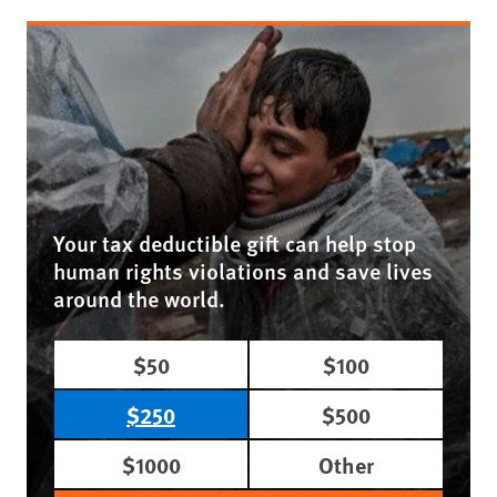
Your tax deductible gift can help stop
human rights violations and save lives
around the world.
$50
$100
$250
$500
$1000
Other