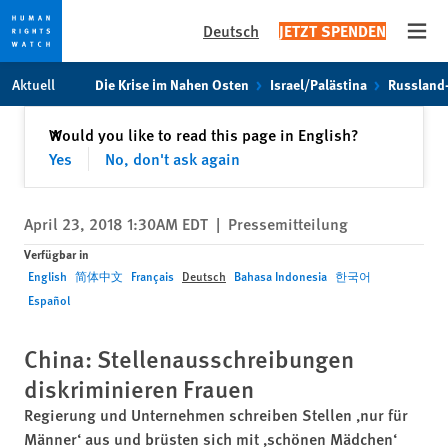
Deutsch
JETZT SPENDEN
Open
Skip
Skip
Aktuell
Die Krise im Nahen Osten
Israel/Palästina
Russland
to
to
cookie
main
Schließen
Would you like to read this page in English?
✕
privacy
content
Yes
No, don't ask again
notice
April 23, 2018 1:30AM EDT
|
Pressemitteilung
Verfügbar in
English
简体中文
Français
Deutsch
Bahasa Indonesia
한국어
Español
China: Stellenausschreibungen
diskriminieren Frauen
Regierung und Unternehmen schreiben Stellen ‚nur für
Männer‘ aus und brüsten sich mit ‚schönen Mädchen‘