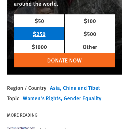
around the world.
$50
$100
$250
$500
$1000
Other
DONATE NOW
Region / Country
Asia
China and Tibet
Topic
Women's Rights
Gender Equality
MORE READING