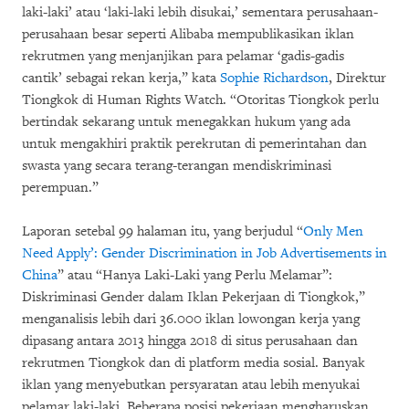
laki-laki’ atau ‘laki-laki lebih disukai,’ sementara perusahaan-
perusahaan besar seperti Alibaba mempublikasikan iklan
rekrutmen yang menjanjikan para pelamar ‘gadis-gadis
cantik’ sebagai rekan kerja,” kata
Sophie Richardson
, Direktur
Tiongkok di Human Rights Watch. “Otoritas Tiongkok perlu
bertindak sekarang untuk menegakkan hukum yang ada
untuk mengakhiri praktik perekrutan di pemerintahan dan
swasta yang secara terang-terangan mendiskriminasi
perempuan.”
Laporan setebal 99 halaman itu, yang berjudul “
Only Men
Need Apply’: Gender Discrimination in Job Advertisements in
China
” atau “Hanya Laki-Laki yang Perlu Melamar”:
Diskriminasi Gender dalam Iklan Pekerjaan di Tiongkok,”
menganalisis lebih dari 36.000 iklan lowongan kerja yang
dipasang antara 2013 hingga 2018 di situs perusahaan dan
rekrutmen Tiongkok dan di platform media sosial. Banyak
iklan yang menyebutkan persyaratan atau lebih menyukai
pelamar laki-laki. Beberapa posisi pekerjaan mengharuskan