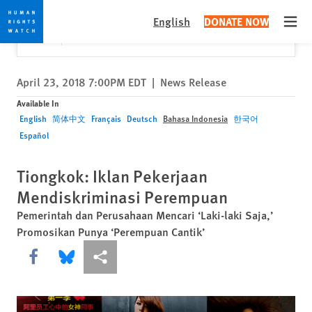
Skip
Skip
Close
Would you like to read this page in English?
✕
English
DONATE NOW
to
to
Open
Yes
No, don't ask again
cookie
main
privacy
content
notice
April 23, 2018 7:00PM EDT
|
News Release
Available In
English
简体中文
Français
Deutsch
Bahasa Indonesia
한국어
Español
Tiongkok: Iklan Pekerjaan
Mendiskriminasi Perempuan
Pemerintah dan Perusahaan Mencari ‘Laki-laki Saja,’
Promosikan Punya ‘Perempuan Cantik’
Share this via Facebook
Share this via Bluesky
More sharing options