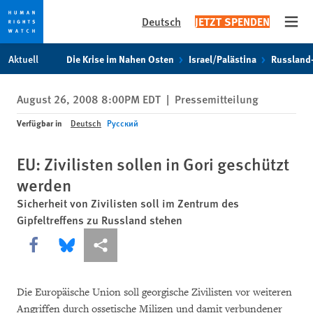
Deutsch
JETZT SPENDEN
Open
Skip
Skip
Aktuell
Die Krise im Nahen Osten
Israel/Palästina
Russland
to
to
cookie
main
August 26, 2008 8:00PM EDT
|
Pressemitteilung
privacy
content
notice
Verfügbar in
Deutsch
Русский
EU: Zivilisten sollen in Gori geschützt
werden
Sicherheit von Zivilisten soll im Zentrum des
Gipfeltreffens zu Russland stehen
Share this via Facebook
Share this via Bluesky
More sharing options
Die Europäische Union soll georgische Zivilisten vor weiteren
Angriffen durch ossetische Milizen und damit verbundener