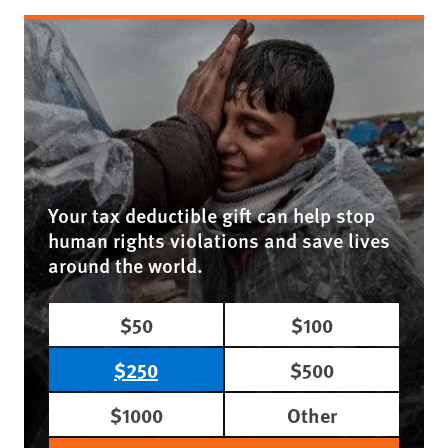
Your tax deductible gift can help stop
human rights violations and save lives
around the world.
$50
$100
$250
$500
$1000
Other