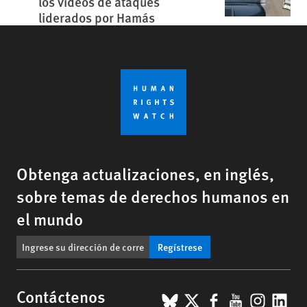
los vídeos de ataques
liderados por Hamás
Obtenga actualizaciones, en inglés,
sobre temas de derechos humanos en
el mundo
Regístrese
BlueSky
X
Facebook
YouTub
Insta
Lin
Contáctenos