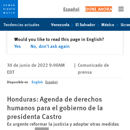
Español
DONE AHORA
Open
Skip
Skip
Tendencias actuales
Venezuela
El Salvador
México
Ucra
to
to
cookie
main
Cerrar
Would you like to read this page in English?
✕
privacy
content
Yes
No, don't ask again
notice
30 de junio de 2022 9:00AM
|
Comunicado de
EDT
prensa
Disponible en
English
Español
Honduras: Agenda de derechos
humanos para el gobierno de la
presidenta Castro
Es urgente reformar la justicia y adoptar otras medidas