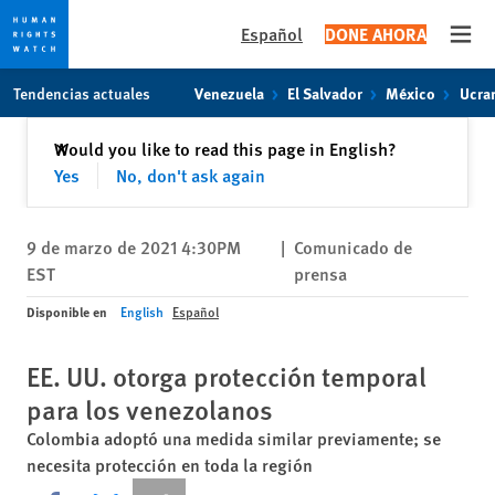
Español
DONE AHORA
Open
Skip
Skip
Tendencias actuales
Venezuela
El Salvador
México
Ucra
to
to
cookie
main
Cerrar
Would you like to read this page in English?
✕
privacy
content
Yes
No, don't ask again
notice
9 de marzo de 2021 4:30PM
|
Comunicado de
EST
prensa
Disponible en
English
Español
EE. UU. otorga protección temporal
para los venezolanos
Colombia adoptó una medida similar previamente; se
necesita protección en toda la región