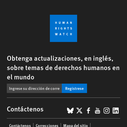
Obtenga actualizaciones, en inglés,
sobre temas de derechos humanos en
el mundo
Regístrese
BlueSky
X
Facebook
YouTub
Insta
Lin
Contáctenos
Footer
Contáctenos
Correcciones
Mapa del sitio