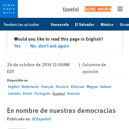
Español
DONE AHORA
Open
Skip
Skip
Tendencias actuales
Venezuela
El Salvador
México
Ucra
to
to
cookie
main
Cerrar
Would you like to read this page in English?
✕
privacy
content
Yes
No, don't ask again
notice
24 de octubre de 2016 12:00AM
|
Columna de
EDT
opinión
Disponible en
English
Nederlands
Français
Deutsch
Ελληνικά
Magyar
Italiano
Latviešu
Polski
Português
Español
Svenska
En nombre de nuestras democracias
Publicado en:
El Español