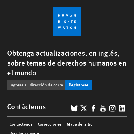
Obtenga actualizaciones, en inglés,
sobre temas de derechos humanos en
el mundo
Regístrese
BlueSky
X
Facebook
YouTub
Insta
Lin
Contáctenos
Footer
Contáctenos
Correcciones
Mapa del sitio
menu
Versión en texto