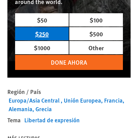
around the world.
$50
$100
$250
$500
$1000
Other
DONE AHORA
Región / País
Europa/Asia Central
Unión Europea
Francia
Alemania
Grecia
Tema
Libertad de expresión
MÁS LECTURAS