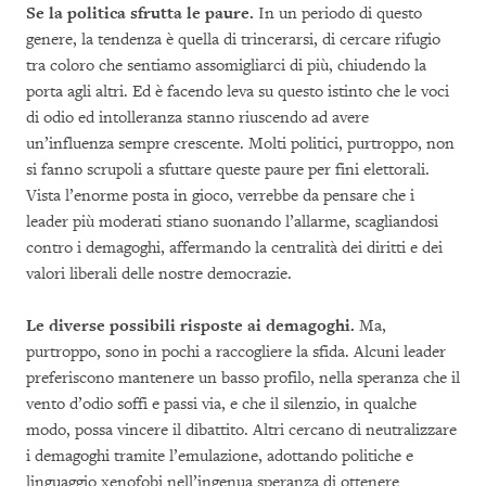
Se la politica sfrutta le paure.
In un periodo di questo
genere, la tendenza è quella di trincerarsi, di cercare rifugio
tra coloro che sentiamo assomigliarci di più, chiudendo la
porta agli altri. Ed è facendo leva su questo istinto che le voci
di odio ed intolleranza stanno riuscendo ad avere
un’influenza sempre crescente. Molti politici, purtroppo, non
si fanno scrupoli a sfuttare queste paure per fini elettorali.
Vista l’enorme posta in gioco, verrebbe da pensare che i
leader più moderati stiano suonando l’allarme, scagliandosi
contro i demagoghi, affermando la centralità dei diritti e dei
valori liberali delle nostre democrazie.
Le diverse possibili risposte ai demagoghi.
Ma,
purtroppo, sono in pochi a raccogliere la sfida. Alcuni leader
preferiscono mantenere un basso profilo, nella speranza che il
vento d’odio soffi e passi via, e che il silenzio, in qualche
modo, possa vincere il dibattito. Altri cercano di neutralizzare
i demagoghi tramite l’emulazione, adottando politiche e
linguaggio xenofobi nell’ingenua speranza di ottenere