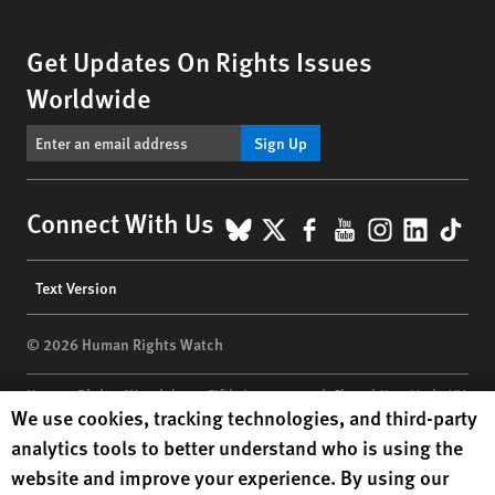
Get Updates On Rights Issues
Worldwide
Sign Up
BlueSky
X
Facebook
YouTube
Instagr
Linke
Tik
Connect With Us
Footer
Text Version
menu
© 2026 Human Rights Watch
Human Rights Watch
| 350 Fifth Avenue, 34th Floor | New York,
NY
Human Rights Watch cookie preferences
We use cookies, tracking technologies, and third-party
10118-3299
USA
|
t
1.212.290.4700
analytics tools to better understand who is using the
Human Rights Watch
is a 501(C)(3) nonprofit registered in the US
website and improve your experience. By using our
under EIN: 13-2875808