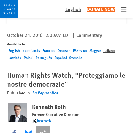
Skip
Skip
Close
Would you like to read this page in English?
✕
English
DONATE NOW
to
to
Open
Yes
No, don't ask again
cookie
main
privacy
content
notice
October 24, 2016 12:00AM EDT
|
Commentary
Available In
English
Nederlands
Français
Deutsch
Ελληνικά
Magyar
Italiano
Latviešu
Polski
Português
Español
Svenska
Human Rights Watch, "Proteggiamo le
nostre democrazie"
Published in:
La Repubblica
Kenneth Roth
Former Executive Director
kenroth
kenroth
Share this via Facebook
Share this via Bluesky
More sharing options