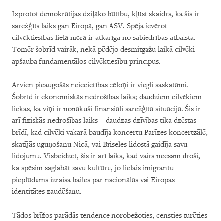
Izprotot demokrātijas dziļāko būtību, kļūst skaidrs, ka šis ir
sarežģīts laiks gan Eiropā, gan ASV. Spēja ievērot
cilvēktiesības lielā mērā ir atkarīga no sabiedrības atbalsta.
Tomēr šobrīd vairāk, nekā pēdējo desmitgažu laikā cilvēki
apšauba fundamentālos cilvēktiesību principus.
Arvien pieaugošās neiecietības cēloņi ir viegli saskatāmi.
Šobrīd ir ekonomiskās nedrošības laiks; daudziem cilvēkiem
liekas, ka viņi ir nonākuši finansiāli sarežģītā situācijā. Šis ir
arī fiziskās nedrošības laiks – daudzas dzīvības tika dzēstas
brīdī, kad cilvēki vakarā baudīja koncertu Parīzes koncertzālē,
skatījās uguņošanu Nicā, vai Briseles lidostā gaidīja savu
lidojumu. Visbeidzot, šis ir arī laiks, kad vairs neesam droši,
ka spēsim saglabāt savu kultūru, jo lielais imigrantu
pieplūdums izraisa bailes par nacionālās vai Eiropas
identitātes zaudēšanu.
Tādos brīžos parādās tendence norobežoties, censties turēties