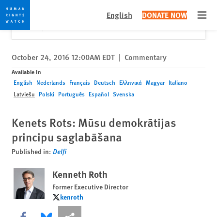
Skip
Skip
Close
Would you like to read this page in English?
✕
English
DONATE NOW
to
to
Open
Yes
No, don't ask again
cookie
main
privacy
content
notice
October 24, 2016 12:00AM EDT
|
Commentary
Available In
English
Nederlands
Français
Deutsch
Ελληνικά
Magyar
Italiano
Latviešu
Polski
Português
Español
Svenska
Kenets Rots: Mūsu demokrātijas
principu saglabāšana
Published in:
Delfi
Kenneth Roth
Former Executive Director
kenroth
kenroth
Share this via Facebook
Share this via Bluesky
More sharing options