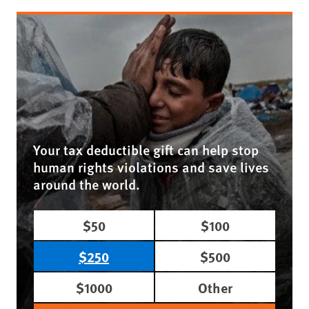
Your tax deductible gift can help stop
human rights violations and save lives
around the world.
$50
$100
$250
$500
$1000
Other