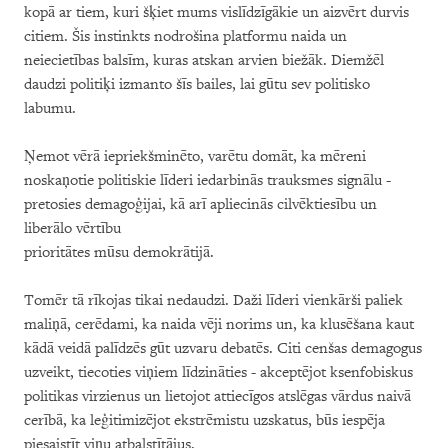
kopā ar tiem, kuri šķiet mums vislīdzīgākie un aizvērt durvis
citiem. Šis instinkts nodrošina platformu naida un
neiecietības balsīm, kuras atskan arvien biežāk. Diemžēl
daudzi politiķi izmanto šīs bailes, lai gūtu sev politisko
labumu.
Ņemot vērā iepriekšminēto, varētu domāt, ka mēreni
noskaņotie politiskie līderi iedarbinās trauksmes signālu -
pretosies demagoģijai, kā arī apliecinās cilvēktiesību un
liberālo vērtību
prioritātes mūsu demokrātijā.
Tomēr tā rīkojas tikai nedaudzi. Daži līderi vienkārši paliek
maliņā, cerēdami, ka naida vēji norims un, ka klusēšana kaut
kādā veidā palīdzēs gūt uzvaru debatēs. Citi cenšas demagogus
uzveikt, tiecoties viņiem līdzināties - akceptējot ksenfobiskus
politikas virzienus un lietojot attiecīgos atslēgas vārdus naivā
cerībā, ka leģitimizējot ekstrēmistu uzskatus, būs iespēja
piesaistīt viņu atbalstītājus.