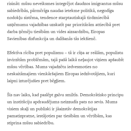
risināt: mūsu neveiksmes integrējot daudzos imigrantus mūsu
sabiedrībās, pārmērīga naudas ietekme politikā, negodīga
nodokļu sistēma, tendence starptautiskajā tirdzniecībā
uzņēmumu vajadzības uzskatīt par prioritārām attiecībā pret
darba ņēmēju tiesībām un vides aizsardzību, Eiropas
Savienības disfunkcija un dalīšanās tās iekšienē.
Efektīva rīcība pret populismu – tā ir cīņa ar reālām, populistu
izvirzītām problēmām, tajā pašā laikā neļaujot viņiem apšaubīt
mūsu vērtības. Mums vajadzētu iedvesmoties no
neskaitāmajiem vienkāršajiem Eiropas iedzīvotājiem, kuri
laipni izturējušies pret bēgļiem.
Šis nav laiks, kad paslēpt galvu smiltīs. Demokrātisko principu
un institūciju apdraudējums neizzudīs pats no sevis. Mums
visiem skaļi un publiski ir jāaizstāv demokrātijas
pamatizpratne, iestājoties par tiesībām un vērtībām, kas
stiprina mūsu sabiedrību.