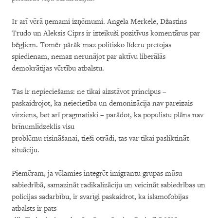
Ir arī vērā ņemami izņēmumi. Angela Merkele, Džastins
Trudo un Aleksis Ciprs ir izteikuši pozitīvus komentārus par
bēgļiem. Tomēr pārāk maz politisko līderu pretojas
spiedienam, nemaz nerunājot par aktīvu liberālās
demokrātijas vērtību atbalstu.
Tas ir nepieciešams: ne tikai aizstāvot principus –
paskaidrojot, ka neiecietība un demonizācija nav pareizais
virziens, bet arī pragmatiski – parādot, ka populistu plāns nav
brīnumlīdzeklis visu
problēmu risināšanai, tieši otrādi, tas var tikai pasliktināt
situāciju.
Piemēram, ja vēlamies integrēt imigrantu grupas mūsu
sabiedrībā, samazināt radikalizāciju un veicināt sabiedrības un
policijas sadarbību, ir svarīgi paskaidrot, ka islamofobijas
atbalsts ir pats