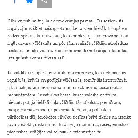
Cilvēktiesībām ir jābūt demokrātijas pamatā. Daudziem šis
apgalvojums šķiet pašsaprotams, bet arvien biežāk Eiropā var
redzēt spēkus, kuri uzskata, ka demokrātija - tas nozīmē tikai
iegūt uzvaru vēlēšanās un pēc tām realizēt vēlētāju atbalstītus
uzskatus un aktivitātes. Viņu izpratnē demokrātija ir kaut kas
līdzīgs 'vairākuma diktatūrai'.
Jā, valdībai ir jāpārstāv vairākuma intereses, kas tiek paustas
regulārās, brīvās un godīgās vēlēšanās, tomēr šīs interesēm ir
jābūt pakļautām tiesiskumam un cilvēktiesību aizsardzības
mehānismiem. Ir vairākas lietas, kuras valdība nedrīkst
pieļaut, pat, ja lielākā daļa vēlētāju tās atbalsta, piemēram,
piespriest nāves sodu, apcietināt kādu viņa politiskās
pārliecības dēļ, ierobežot cilvēku tiesības brīvi tikties un izteikt
savu viedokli, diskriminēt kādu viņa dzimuma, rases, etniskās
piederības, reliģijas vai seksuālās orientācijas dēļ.