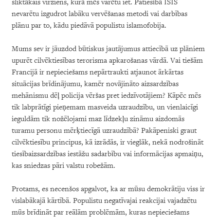
sliktākais virziens, kurā mēs varētu iet. Patiesībā ISIS
nevarētu izgudrot labāku vervēšanas metodi vai darbības
plānu par to, kādu piedāvā populistu islamofobija.
Mums sev ir jāuzdod būtiskus jautājumus attiecībā uz plāniem
upurēt cilvēktiesības terorisma apkarošanas vārdā. Vai tiešām
Francijā ir nepieciešams nepārtraukti atjaunot ārkārtas
situācijas brīdinājumu, kamēr novājināto aizsardzības
mehānismu dēļ policija vēršas pret iedzīvotājiem? Kāpēc mēs
tik labprātīgi pieņemam masveida uzraudzību, un vienlaicīgi
ieguldām tik nožēlojami maz līdzekļu zināmu aizdomās
turamu personu mērķtiecīgā uzraudzībā? Pakāpeniski graut
cilvēktiesību principus, kā izrādās, ir vieglāk, nekā nodrošināt
tiesībaizsardzības iestāžu sadarbību vai informācijas apmaiņu,
kas sniedzas pāri valstu robežām.
Protams, es necenšos apgalvot, ka ar mūsu demokrātiju viss ir
vislabākajā kārtībā. Populistu negatīvajai reakcijai vajadzētu
mūs brīdināt par reālām problēmām, kuras nepieciešams