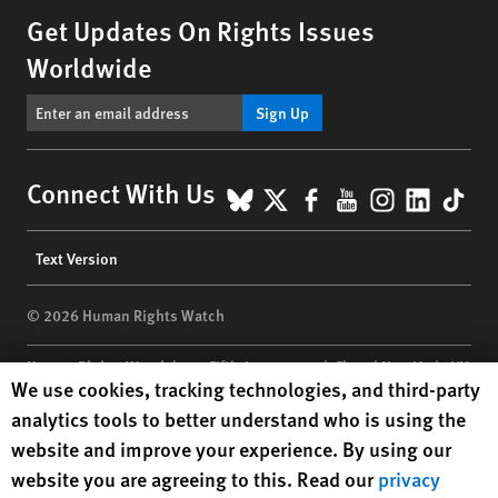
Get Updates On Rights Issues
Worldwide
Sign Up
BlueSky
X
Facebook
YouTube
Instagr
Linke
Tik
Connect With Us
Footer
Text Version
menu
© 2026 Human Rights Watch
Human Rights Watch
| 350 Fifth Avenue, 34th Floor | New York,
NY
Human Rights Watch cookie preferences
We use cookies, tracking technologies, and third-party
10118-3299
USA
|
t
1.212.290.4700
analytics tools to better understand who is using the
Human Rights Watch
is a 501(C)(3) nonprofit registered in the US
website and improve your experience. By using our
under EIN: 13-2875808
website you are agreeing to this. Read our
privacy