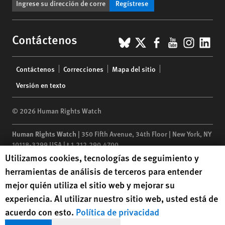
Regístrese
BlueSky
X
Facebook
YouTub
Insta
Lin
Contáctenos
Footer
Contáctenos
Correcciones
Mapa del sitio
menu
Versión en texto
© 2026 Human Rights Watch
Human Rights Watch
| 350 Fifth Avenue, 34th Floor | New York,
NY
10118-3299
USA
|
t
1.212.290.4700
Human Rights Watch cookie preferences
Utilizamos cookies, tecnologías de seguimiento y
Human Rights Watch
is a 501(C)(3) nonprofit registered in the US
herramientas de análisis de terceros para entender
under EIN: 13-2875808
mejor quién utiliza el sitio web y mejorar su
experiencia. Al utilizar nuestro sitio web, usted está de
acuerdo con esto.
Política de privacidad