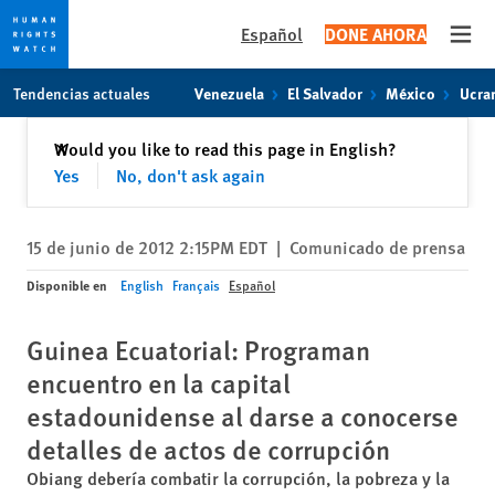
Español
DONE AHORA
Open
Skip
Skip
Tendencias actuales
Venezuela
El Salvador
México
Ucra
to
to
cookie
main
Cerrar
Would you like to read this page in English?
✕
privacy
content
Yes
No, don't ask again
notice
15 de junio de 2012 2:15PM EDT
|
Comunicado de prensa
Disponible en
English
Français
Español
Guinea Ecuatorial: Programan
encuentro en la capital
estadounidense al darse a conocerse
detalles de actos de corrupción
Obiang debería combatir la corrupción, la pobreza y la