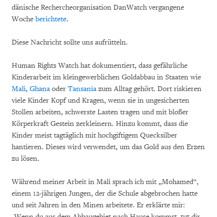
dänische Rechercheorganisation DanWatch vergangene
Woche
berichtete
.
Diese Nachricht sollte uns aufrütteln.
Human Rights Watch hat dokumentiert, dass gefährliche
Kinderarbeit im kleingewerblichen Goldabbau in Staaten wie
Mali
,
Ghana
oder
Tansania
zum Alltag gehört. Dort riskieren
viele Kinder Kopf und Kragen, wenn sie in ungesicherten
Stollen arbeiten, schwerste Lasten tragen und mit bloßer
Körperkraft Gestein zerkleinern. Hinzu kommt, dass die
Kinder meist tagtäglich mit hochgiftigem Quecksilber
hantieren. Dieses wird verwendet, um das Gold aus den Erzen
zu lösen.
Während meiner Arbeit in Mali sprach ich mit „Mohamed“,
einem 12-jährigen Jungen, der die Schule abgebrochen hatte
und seit Jahren in den Minen arbeitete. Er erklärte mir:
„Wenn du aus dem Abbaugebiet nach Hause kommst, tut dir