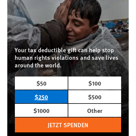
Your tax deductible gift can help stop
human rights violations and save lives
around the world.
$50
$100
$250
$500
$1000
Other
JETZT SPENDEN