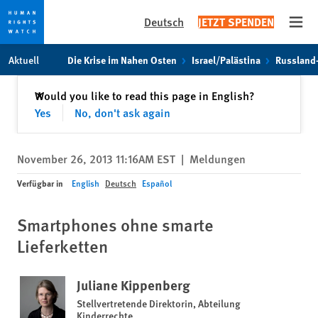
Deutsch
JETZT SPENDEN
Open
Skip
Skip
Aktuell
Die Krise im Nahen Osten
Israel/Palästina
Russland
to
to
cookie
main
Schließen
Would you like to read this page in English?
✕
privacy
content
Yes
No, don't ask again
notice
November 26, 2013 11:16AM EST
|
Meldungen
Verfügbar in
English
Deutsch
Español
Smartphones ohne smarte
Lieferketten
Juliane Kippenberg
Stellvertretende Direktorin, Abteilung
Kinderrechte